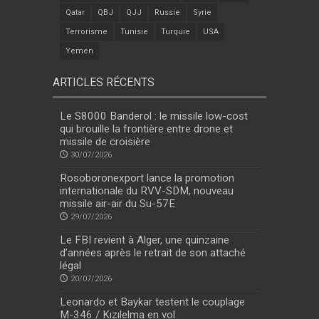
Qatar
QBJ
QJJ
Russie
Syrie
Terrorisme
Tunisie
Turquie
USA
Yemen
ARTICLES RÉCENTS
Le S8000 Banderol : le missile low-cost
qui brouille la frontière entre drone et
missile de croisière
30/07/2026
Rosoboronexport lance la promotion
internationale du RVV-SDM, nouveau
missile air-air du Su-57E
29/07/2026
Le FBI revient à Alger, une quinzaine
d’années après le retrait de son attaché
légal
20/07/2026
Leonardo et Baykar testent le couplage
M-346 / Kızılelma en vol