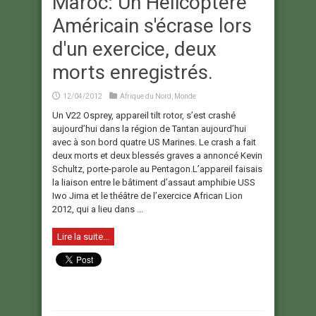
Maroc: Un Hélicoptère
Américain s'écrase lors
d'un exercice, deux
morts enregistrés.
12/04/2012
Afrique du Nord
,
Monde
Un V22 Osprey, appareil tilt rotor, s’est crashé
aujourd’hui dans la région de Tantan aujourd’hui
avec à son bord quatre US Marines. Le crash a fait
deux morts et deux blessés graves a annoncé Kevin
Schultz, porte-parole au Pentagon.L’appareil faisais
la liaison entre le bâtiment d’assaut amphibie USS
Iwo Jima et le théâtre de l’exercice African Lion
2012, qui a lieu dans ...
Lire la suite...