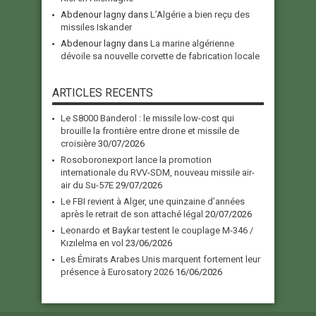
Abdenour lagny
dans
L’Algérie a bien reçu des
missiles Iskander
Abdenour lagny
dans
La marine algérienne
dévoile sa nouvelle corvette de fabrication locale
ARTICLES RECENTS
Le S8000 Banderol : le missile low-cost qui
brouille la frontière entre drone et missile de
croisière
30/07/2026
Rosoboronexport lance la promotion
internationale du RVV-SDM, nouveau missile air-
air du Su-57E
29/07/2026
Le FBI revient à Alger, une quinzaine d’années
après le retrait de son attaché légal
20/07/2026
Leonardo et Baykar testent le couplage M-346 /
Kızılelma en vol
23/06/2026
Les Émirats Arabes Unis marquent fortement leur
présence à Eurosatory 2026
16/06/2026