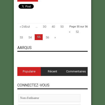
« Début
...
30
40
50
Page 55 sur 56
«
52
55
53
54
56
»
AARQUS
Populaire
Récent
Commentaires
CONNECTEZ-VOUS