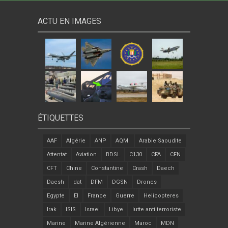
ACTU EN IMAGES
ÉTIQUETTES
AAF
Algérie
ANP
AQMI
Arabie Saoudite
Attentat
Aviation
BDSL
C130
CFA
CFN
CFT
Chine
Constantine
Crash
Daech
Daesh
dat
DFM
DGSN
Drones
Egypte
EI
France
Guerre
Helicopteres
Irak
ISIS
Israel
Libye
lutte anti terroriste
Marine
Marine Algérienne
Maroc
MDN