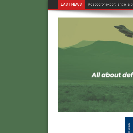
LAST NEWS
Rosoboronexport lance la p