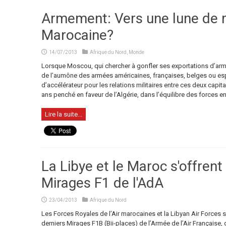
Armement: Vers une lune de 
Marocaine?
14/07/2013
Afrique du Nord
,
Monde
Lorsque Moscou, qui chercher à gonfler ses exportations d’arme
de l’aumône des armées américaines, françaises, belges ou e
d’accélérateur pour les relations militaires entre ces deux capi
ans penché en faveur de l’Algérie, dans l’équilibre des forces en
Lire la suite...
La Libye et le Maroc s'offrent
Mirages F1 de l'AdA
23/04/2013
Afrique du Nord
Les Forces Royales de l’Air marocaines et la Libyan Air Forces 
derniers Mirages F1B (Bii-places) de l’Armée de l’Air Française, q