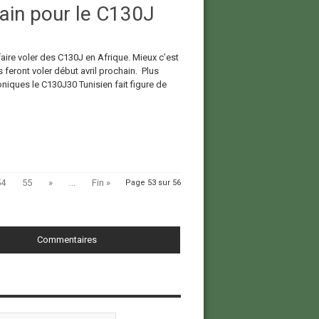
cain pour le C130J
à faire voler des C130J en Afrique. Mieux c’est
 feront voler début avril prochain. Plus
roniques le C130J30 Tunisien fait figure de
54
55
»
...
Fin »
Page 53 sur 56
Commentaires