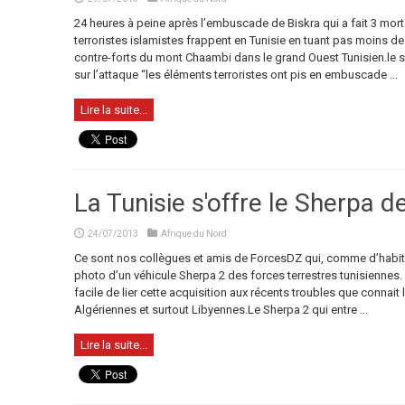
24 heures à peine après l’embuscade de Biskra qui a fait 3 mor
terroristes islamistes frappent en Tunisie en tuant pas moins de h
contre-forts du mont Chaambi dans le grand Ouest Tunisien.le si
sur l’attaque “les éléments terroristes ont pis en embuscade ...
Lire la suite...
La Tunisie s'offre le Sherpa d
24/07/2013
Afrique du Nord
Ce sont nos collègues et amis de ForcesDZ qui, comme d’habitud
photo d’un véhicule Sherpa 2 des forces terrestres tunisiennes.
facile de lier cette acquisition aux récents troubles que connait l
Algériennes et surtout Libyennes.Le Sherpa 2 qui entre ...
Lire la suite...