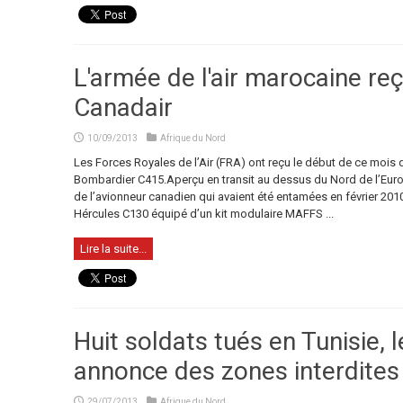
L'armée de l'air marocaine re
Canadair
10/09/2013
Afrique du Nord
Les Forces Royales de l’Air (FRA) ont reçu le début de ce mois 
Bombardier C415.Aperçu en transit au dessus du Nord de l’Europe
de l’avionneur canadien qui avaient été entamées en février 2010
Hércules C130 équipé d’un kit modulaire MAFFS ...
Lire la suite...
Huit soldats tués en Tunisie,
annonce des zones interdites 
29/07/2013
Afrique du Nord