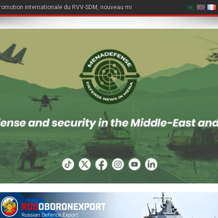
romotion internationale du RVV-SDM, nouveau missile air-air du Su-57E