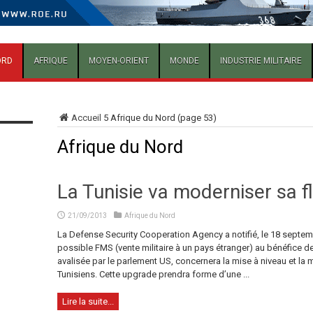
ORD
AFRIQUE
MOYEN-ORIENT
MONDE
INDUSTRIE MILITAIRE
Accueil
5
Afrique du Nord
(page 53)
Afrique du Nord
La Tunisie va moderniser sa f
21/09/2013
Afrique du Nord
La Defense Security Cooperation Agency a notifié, le 18 septem
possible FMS (vente militaire à un pays étranger) au bénéfice de l
avalisée par le parlement US, concernera la mise à niveau et la m
Tunisiens. Cette upgrade prendra forme d’une ...
Lire la suite...