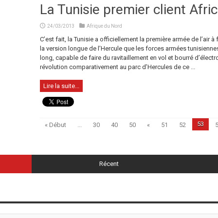
La Tunisie premier client Afri
24/03/2013
Afrique du Nord
C’est fait, la Tunisie a officiellement la première armée de l’air 
la version longue de l’Hercule que les forces armées tunisiennes
long, capable de faire du ravitaillement en vol et bourré d’élect
révolution comparativement au parc d’Hercules de ce ...
Lire la suite...
53
« Début
...
30
40
50
«
51
52
Récent