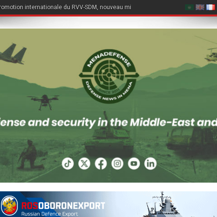
romotion internationale du RVV-SDM, nouveau missile air-air du Su-57E