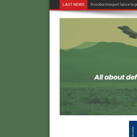
LAST NEWS
Rosoboronexport lance la p