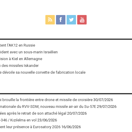
tent l’AK12 en Russie
ncident avec un sous-marin Israélien
ision à Kiel en Allemagne
u des missiles Iskander
 dévoile sa nouvelle corvette de fabrication locale
 brouille la frontière entre drone et missile de croisière
30/07/2026
nationale du RVV-SDM, nouveau missile air-air du Su-57E
29/07/2026
ées après le retrait de son attaché légal
20/07/2026
346 / Kızılelma en vol
23/06/2026
nt leur présence à Eurosatory 2026
16/06/2026