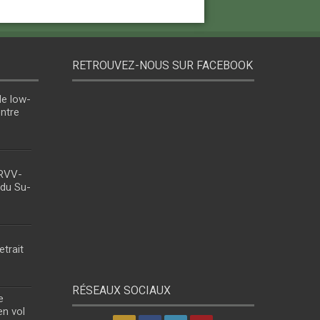
RETROUVEZ-NOUS SUR FACEBOOK
le low-
entre
 RVV-
 du Su-
etrait
RÉSEAUX SOCIAUX
e
en vol