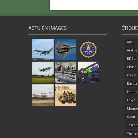
ACTU EN IMAGES
ÉTIQUE
AAF
Arabie
BDSL
Chine
Daesh
Egypte
Helico
Libye
Marine
Qatar
Terror
Yeme