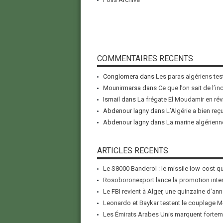
COMMENTAIRES RECENTS
Conglomera
dans
Les paras algériens tes
Mounirmarsa
dans
Ce que l’on sait de l’i
Ismail
dans
La frégate El Moudamir en rév
Abdenour lagny
dans
L’Algérie a bien reç
Abdenour lagny
dans
La marine algérienne
ARTICLES RECENTS
Le S8000 Banderol : le missile low-cost qui
Rosoboronexport lance la promotion inter
Le FBI revient à Alger, une quinzaine d’ann
Leonardo et Baykar testent le couplage M-
Les Émirats Arabes Unis marquent forteme