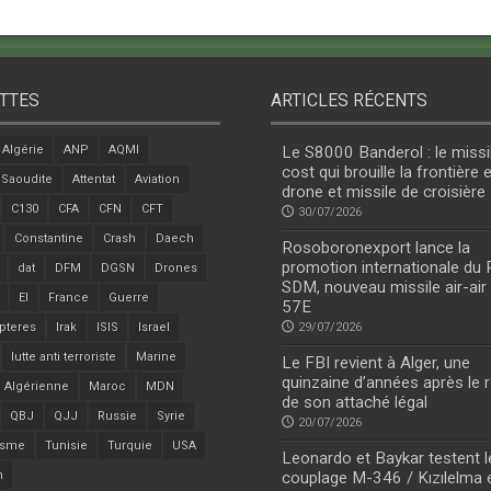
TTES
ARTICLES RÉCENTS
Algérie
ANP
AQMI
Le S8000 Banderol : le missi
cost qui brouille la frontière 
 Saoudite
Attentat
Aviation
drone et missile de croisière
C130
CFA
CFN
CFT
30/07/2026
Constantine
Crash
Daech
Rosoboronexport lance la
promotion internationale du
dat
DFM
DGSN
Drones
SDM, nouveau missile air-air
EI
France
Guerre
57E
pteres
Irak
ISIS
Israel
29/07/2026
lutte anti terroriste
Marine
Le FBI revient à Alger, une
quinzaine d’années après le r
 Algérienne
Maroc
MDN
de son attaché légal
QBJ
QJJ
Russie
Syrie
20/07/2026
isme
Tunisie
Turquie
USA
Leonardo et Baykar testent l
n
couplage M-346 / Kızılelma 