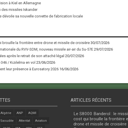
ision à Kiel en Allemagne
u des missiles Iskander
 dévoile sa nouvelle corvette de fabrication locale
 brouille la frontière entre drone et missile de croisière
30/07/2026
nationale du RVV-SDM, nouveau missile air-air du Su-57E
29/07/2026
ées après le retrait de son attaché légal
20/07/2026
346 / Kızılelma en vol
23/06/2026
nt leur présence à Eurosatory 2026
16/06/2026
TTES
ARTICLES RÉCENTS
Algérie
ANP
AQMI
Le S8000 Banderol : le missi
cost qui brouille la frontière 
 Saoudite
Attentat
Aviation
drone et missile de croisière