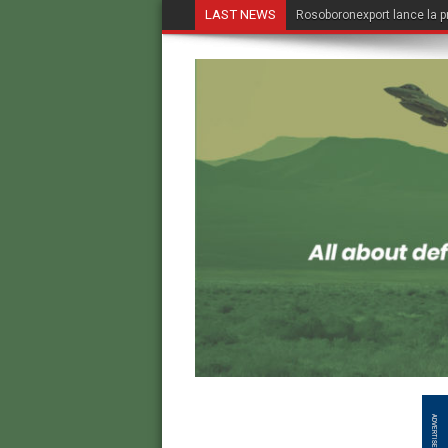
LAST NEWS
Rosoboronexport lance la p