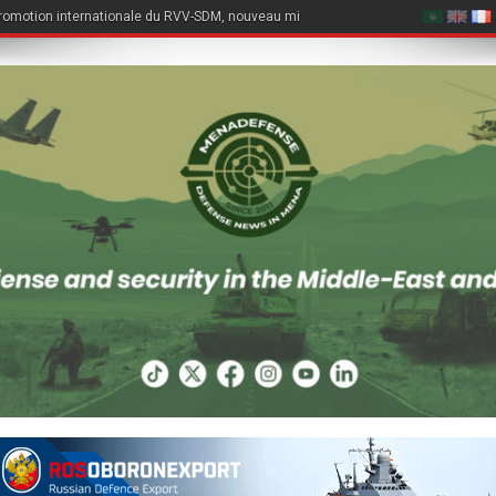
romotion internationale du RVV-SDM, nouveau missile air-air du Su-57E