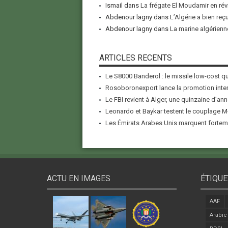
Ismail
dans
La frégate El Moudamir en rév
Abdenour lagny
dans
L’Algérie a bien reç
Abdenour lagny
dans
La marine algérienne
ARTICLES RECENTS
Le S8000 Banderol : le missile low-cost qui
Rosoboronexport lance la promotion inter
Le FBI revient à Alger, une quinzaine d’ann
Leonardo et Baykar testent le couplage M-
Les Émirats Arabes Unis marquent forteme
ACTU EN IMAGES
ÉTIQUE
AAF
Arabie