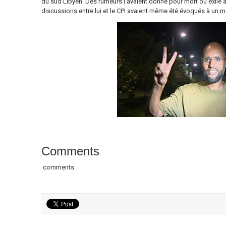
du sud Libyen. Des rumeurs l’avaient donné pour mort ou exilé a
discussions entre lui et le CPI avaient même été évoqués à un 
Comments
comments