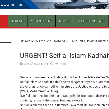
ORD
AFRIQUE
MOYEN-ORIENT
MONDE
INDUSTRIE MILITAIRE
Accueil
5
Afrique du Nord
5
URGENT! Seif al Islam Kadhafi a
URGENT! Seif al Islam Kadhafi
Dans
Afrique du Nord
19/11/2011
Selon le ministère de la Justice du CNT en Libye, le fils de l’ex 
Seif al-Islam Kadhafi, fils de l’ancien dirigeant libyen Mouammar
Libye, a annoncé samedi le ministre de la Justice et des droits 
(CNT), Mohammed al-Allagui.
“Seif al-Islam, recherché par la Cour pénale internationale (CPI), 
ministre, refusant de donner tout autre détail.
Seif al Islam avait repris le flambeau à la mort de son père en es