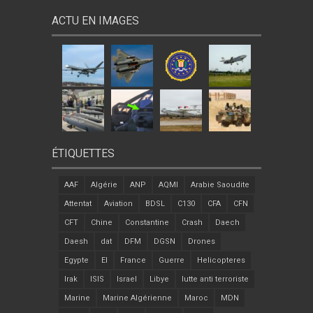
ACTU EN IMAGES
ÉTIQUETTES
AAF
Algérie
ANP
AQMI
Arabie Saoudite
Attentat
Aviation
BDSL
C130
CFA
CFN
CFT
Chine
Constantine
Crash
Daech
Daesh
dat
DFM
DGSN
Drones
Egypte
EI
France
Guerre
Helicopteres
Irak
ISIS
Israel
Libye
lutte anti terroriste
Marine
Marine Algérienne
Maroc
MDN