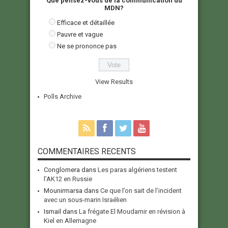
Que pensez-vous de la communication du
MDN?
Efficace et détaillée
Pauvre et vague
Ne se prononce pas
View Results
Polls Archive
COMMENTAIRES RECENTS
Conglomera
dans
Les paras algériens testent
l’AK12 en Russie
Mounirmarsa
dans
Ce que l’on sait de l’incident
avec un sous-marin Israélien
Ismail
dans
La frégate El Moudamir en révision à
Kiel en Allemagne