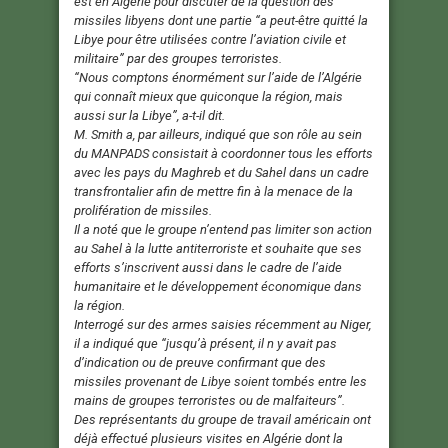
est en Algérie pour discuter de la question des
missiles libyens dont une partie “a peut-être quitté la
Libye pour être utilisées contre l’aviation civile et
militaire” par des groupes terroristes.
“Nous comptons énormément sur l’aide de l’Algérie
qui connaît mieux que quiconque la région, mais
aussi sur la Libye”, a-t-il dit.
M. Smith a, par ailleurs, indiqué que son rôle au sein
du MANPADS consistait à coordonner tous les efforts
avec les pays du Maghreb et du Sahel dans un cadre
transfrontalier afin de mettre fin à la menace de la
prolifération de missiles.
Il a noté que le groupe n’entend pas limiter son action
au Sahel à la lutte antiterroriste et souhaite que ses
efforts s’inscrivent aussi dans le cadre de l’aide
humanitaire et le développement économique dans
la région.
Interrogé sur des armes saisies récemment au Niger,
il a indiqué que “jusqu’à présent, il n y avait pas
d’indication ou de preuve confirmant que des
missiles provenant de Libye soient tombés entre les
mains de groupes terroristes ou de malfaiteurs”.
Des représentants du groupe de travail américain ont
déjà effectué plusieurs visites en Algérie dont la