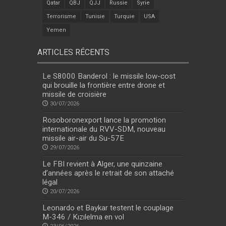
Qatar
QBJ
QJJ
Russie
Syrie
Terrorisme
Tunisie
Turquie
USA
Yemen
ARTICLES RÉCENTS
Le S8000 Banderol : le missile low-cost
qui brouille la frontière entre drone et
missile de croisière
30/07/2026
Rosoboronexport lance la promotion
internationale du RVV-SDM, nouveau
missile air-air du Su-57E
29/07/2026
Le FBI revient à Alger, une quinzaine
d’années après le retrait de son attaché
légal
20/07/2026
Leonardo et Baykar testent le couplage
M-346 / Kızılelma en vol