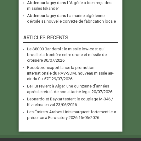
Abdenour lagny
dans
L’Algérie a bien reçu des
missiles Iskander
Abdenour lagny
dans
La marine algérienne
dévoile sa nouvelle corvette de fabrication locale
ARTICLES RECENTS
Le S8000 Banderol : le missile low-cost qui
brouille la frontière entre drone et missile de
croisière
30/07/2026
Rosoboronexport lance la promotion
internationale du RVV-SDM, nouveau missile air-
air du Su-57E
29/07/2026
Le FBI revient à Alger, une quinzaine d’années
après le retrait de son attaché légal
20/07/2026
Leonardo et Baykar testent le couplage M-346 /
Kızılelma en vol
23/06/2026
Les Émirats Arabes Unis marquent fortement leur
présence à Eurosatory 2026
16/06/2026