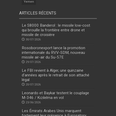
Yemen
ARTICLES RÉCENTS
Le S8000 Banderol : le missile low-cost
qui brouille la frontière entre drone et
missile de croisière
30/07/2026
Rosoboronexport lance la promotion
internationale du RVV-SDM, nouveau
missile air-air du Su-57E
29/07/2026
Le FBI revient à Alger, une quinzaine
d’années après le retrait de son attaché
légal
20/07/2026
Leonardo et Baykar testent le couplage
M-346 / Kızılelma en vol
23/06/2026
Les Émirats Arabes Unis marquent
fortement leur présence à Eurosatory