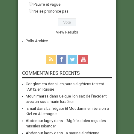
Pauvre et vague
Ne se prononce pas
View Results
Polls Archive
COMMENTAIRES RECENTS
Conglomera
dans
Les paras algériens testent
l’AK12 en Russie
Mounirmarsa
dans
Ce que l’on sait de l’incident
avec un sous-marin Israélien
Ismail
dans
La frégate El Moudamir en révision à
Kiel en Allemagne
Abdenour lagny
dans
L’Algérie a bien reçu des
missiles Iskander
Abdenour lagny
dans
La marine algérienne