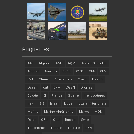
ÉTIQUETTES
AAF
Algérie
ANP
AQMI
Arabie Saoudite
Attentat
Aviation
BDSL
C130
CFA
CFN
CFT
Chine
Constantine
Crash
Daech
Daesh
dat
DFM
DGSN
Drones
Egypte
EI
France
Guerre
Helicopteres
Irak
ISIS
Israel
Libye
lutte anti terroriste
Marine
Marine Algérienne
Maroc
MDN
Qatar
QBJ
QJJ
Russie
Syrie
Terrorisme
Tunisie
Turquie
USA