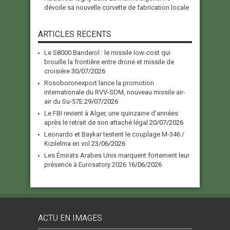
dévoile sa nouvelle corvette de fabrication locale
ARTICLES RECENTS
Le S8000 Banderol : le missile low-cost qui
brouille la frontière entre drone et missile de
croisière
30/07/2026
Rosoboronexport lance la promotion
internationale du RVV-SDM, nouveau missile air-
air du Su-57E
29/07/2026
Le FBI revient à Alger, une quinzaine d’années
après le retrait de son attaché légal
20/07/2026
Leonardo et Baykar testent le couplage M-346 /
Kızılelma en vol
23/06/2026
Les Émirats Arabes Unis marquent fortement leur
présence à Eurosatory 2026
16/06/2026
ACTU EN IMAGES