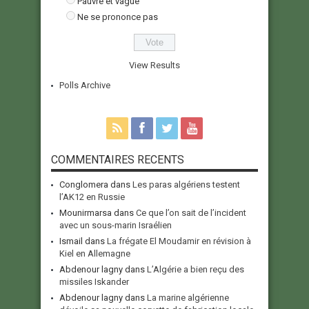
Pauvre et vague
Ne se prononce pas
View Results
Polls Archive
COMMENTAIRES RECENTS
Conglomera
dans
Les paras algériens testent
l’AK12 en Russie
Mounirmarsa
dans
Ce que l’on sait de l’incident
avec un sous-marin Israélien
Ismail
dans
La frégate El Moudamir en révision à
Kiel en Allemagne
Abdenour lagny
dans
L’Algérie a bien reçu des
missiles Iskander
Abdenour lagny
dans
La marine algérienne