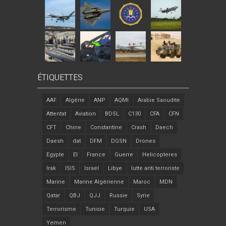
ÉTIQUETTES
AAF
Algérie
ANP
AQMI
Arabie Saoudite
Attentat
Aviation
BDSL
C130
CFA
CFN
CFT
Chine
Constantine
Crash
Daech
Daesh
dat
DFM
DGSN
Drones
Egypte
EI
France
Guerre
Helicopteres
Irak
ISIS
Israel
Libye
lutte anti terroriste
Marine
Marine Algérienne
Maroc
MDN
Qatar
QBJ
QJJ
Russie
Syrie
Terrorisme
Tunisie
Turquie
USA
Yemen