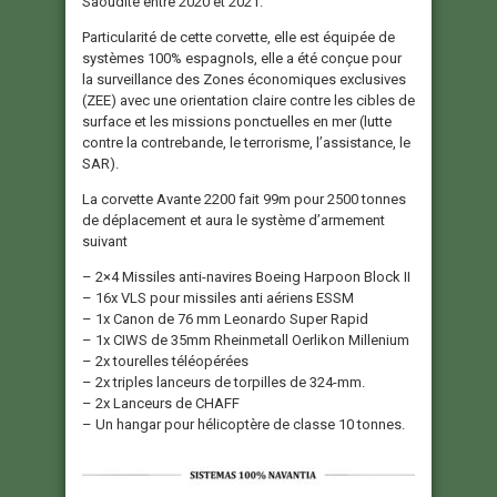
Saoudite entre 2020 et 2021.
Particularité de cette corvette, elle est équipée de
systèmes 100% espagnols, elle a été conçue pour
la surveillance des Zones économiques exclusives
(ZEE) avec une orientation claire contre les cibles de
surface et les missions ponctuelles en mer (lutte
contre la contrebande, le terrorisme, l’assistance, le
SAR).
La corvette Avante 2200 fait 99m pour 2500 tonnes
de déplacement et aura le système d’armement
suivant
– 2×4 Missiles anti-navires Boeing Harpoon Block II
– 16x VLS pour missiles anti aériens ESSM
– 1x Canon de 76 mm Leonardo Super Rapid
– 1x CIWS de 35mm Rheinmetall Oerlikon Millenium
– 2x tourelles téléopérées
– 2x triples lanceurs de torpilles de 324-mm.
– 2x Lanceurs de CHAFF
– Un hangar pour hélicoptère de classe 10 tonnes.