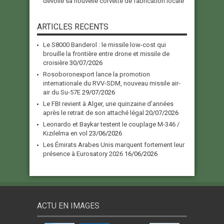
dévoile sa nouvelle corvette de fabrication locale
ARTICLES RECENTS
Le S8000 Banderol : le missile low-cost qui
brouille la frontière entre drone et missile de
croisière
30/07/2026
Rosoboronexport lance la promotion
internationale du RVV-SDM, nouveau missile air-
air du Su-57E
29/07/2026
Le FBI revient à Alger, une quinzaine d’années
après le retrait de son attaché légal
20/07/2026
Leonardo et Baykar testent le couplage M-346 /
Kızılelma en vol
23/06/2026
Les Émirats Arabes Unis marquent fortement leur
présence à Eurosatory 2026
16/06/2026
ACTU EN IMAGES