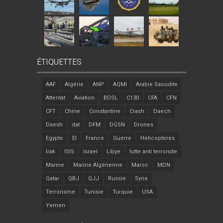
ÉTIQUETTES
AAF
Algérie
ANP
AQMI
Arabie Saoudite
Attentat
Aviation
BDSL
C130
CFA
CFN
CFT
Chine
Constantine
Crash
Daech
Daesh
dat
DFM
DGSN
Drones
Egypte
EI
France
Guerre
Helicopteres
Irak
ISIS
Israel
Libye
lutte anti terroriste
Marine
Marine Algérienne
Maroc
MDN
Qatar
QBJ
QJJ
Russie
Syrie
Terrorisme
Tunisie
Turquie
USA
Yemen