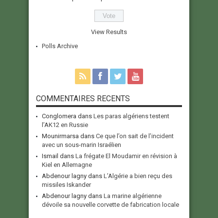
View Results
Polls Archive
COMMENTAIRES RECENTS
Conglomera
dans
Les paras algériens testent
l’AK12 en Russie
Mounirmarsa
dans
Ce que l’on sait de l’incident
avec un sous-marin Israélien
Ismail
dans
La frégate El Moudamir en révision à
Kiel en Allemagne
Abdenour lagny
dans
L’Algérie a bien reçu des
missiles Iskander
Abdenour lagny
dans
La marine algérienne
dévoile sa nouvelle corvette de fabrication locale