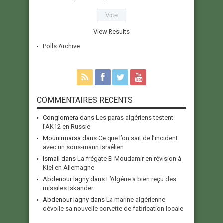
View Results
Polls Archive
COMMENTAIRES RECENTS
Conglomera
dans
Les paras algériens testent
l’AK12 en Russie
Mounirmarsa
dans
Ce que l’on sait de l’incident
avec un sous-marin Israélien
Ismail
dans
La frégate El Moudamir en révision à
Kiel en Allemagne
Abdenour lagny
dans
L’Algérie a bien reçu des
missiles Iskander
Abdenour lagny
dans
La marine algérienne
dévoile sa nouvelle corvette de fabrication locale