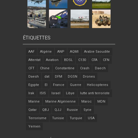
ÉTIQUETTES
AAF
Algérie
ANP
AQMI
Arabie Saoudite
Attentat
Aviation
BDSL
C130
CFA
CFN
CFT
Chine
Constantine
Crash
Daech
Daesh
dat
DFM
DGSN
Drones
Egypte
EI
France
Guerre
Helicopteres
Irak
ISIS
Israel
Libye
lutte anti terroriste
Marine
Marine Algérienne
Maroc
MDN
Qatar
QBJ
QJJ
Russie
Syrie
Terrorisme
Tunisie
Turquie
USA
Yemen