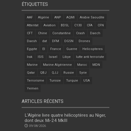
ÉTIQUETTES
AAF
Algérie
ANP
AQMI
Arabie Saoudite
Attentat
Aviation
BDSL
C130
CFA
CFN
CFT
Chine
Constantine
Crash
Daech
Daesh
dat
DFM
DGSN
Drones
Egypte
EI
France
Guerre
Helicopteres
Irak
ISIS
Israel
Libye
lutte anti terroriste
Marine
Marine Algérienne
Maroc
MDN
Qatar
QBJ
QJJ
Russie
Syrie
Terrorisme
Tunisie
Turquie
USA
Yemen
ARTICLES RÉCENTS
L’Algérie livre quatre hélicoptères au Niger,
dont deux Mi-24 MkIII
09/08/2026