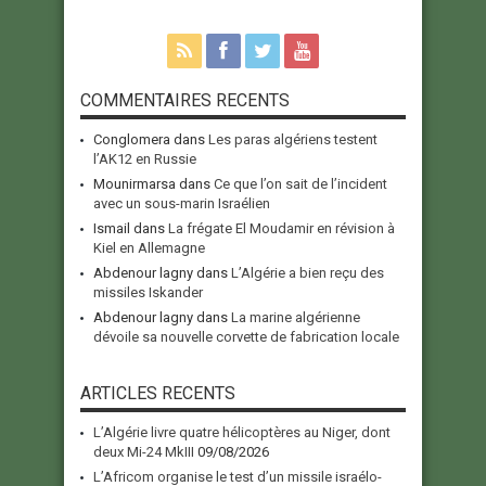
COMMENTAIRES RECENTS
Conglomera
dans
Les paras algériens testent
l’AK12 en Russie
Mounirmarsa
dans
Ce que l’on sait de l’incident
avec un sous-marin Israélien
Ismail
dans
La frégate El Moudamir en révision à
Kiel en Allemagne
Abdenour lagny
dans
L’Algérie a bien reçu des
missiles Iskander
Abdenour lagny
dans
La marine algérienne
dévoile sa nouvelle corvette de fabrication locale
ARTICLES RECENTS
L’Algérie livre quatre hélicoptères au Niger, dont
deux Mi-24 MkIII
09/08/2026
L’Africom organise le test d’un missile israélo-