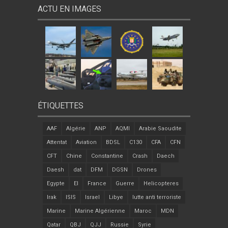
ACTU EN IMAGES
ÉTIQUETTES
AAF
Algérie
ANP
AQMI
Arabie Saoudite
Attentat
Aviation
BDSL
C130
CFA
CFN
CFT
Chine
Constantine
Crash
Daech
Daesh
dat
DFM
DGSN
Drones
Egypte
EI
France
Guerre
Helicopteres
Irak
ISIS
Israel
Libye
lutte anti terroriste
Marine
Marine Algérienne
Maroc
MDN
Qatar
QBJ
QJJ
Russie
Syrie