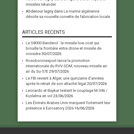
missiles Iskander
Abdenour lagny
dans
La marine algérienne
dévoile sa nouvelle corvette de fabrication locale
ARTICLES RECENTS
Le S8000 Banderol : le missile low-cost qui
brouille la frontière entre drone et missile de
croisière
30/07/2026
Rosoboronexport lance la promotion
internationale du RVV-SDM, nouveau missile air-
air du Su-57E
29/07/2026
Le FBI revient à Alger, une quinzaine d’années
après le retrait de son attaché légal
20/07/2026
Leonardo et Baykar testent le couplage M-346 /
Kızılelma en vol
23/06/2026
Les Émirats Arabes Unis marquent fortement leur
présence à Eurosatory 2026
16/06/2026