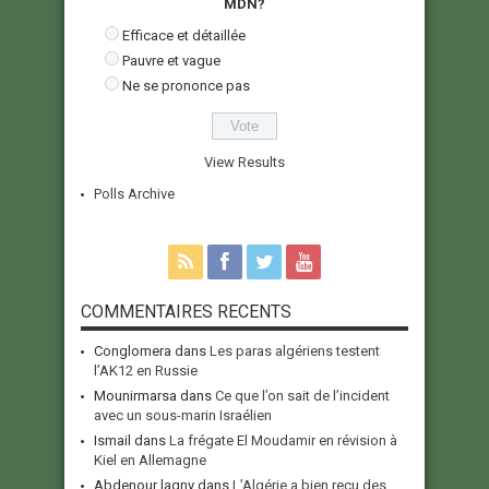
MDN?
Efficace et détaillée
Pauvre et vague
Ne se prononce pas
View Results
Polls Archive
COMMENTAIRES RECENTS
Conglomera
dans
Les paras algériens testent
l’AK12 en Russie
Mounirmarsa
dans
Ce que l’on sait de l’incident
avec un sous-marin Israélien
Ismail
dans
La frégate El Moudamir en révision à
Kiel en Allemagne
Abdenour lagny
dans
L’Algérie a bien reçu des