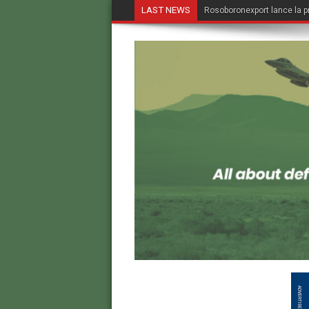
LAST NEWS
Rosoboronexport lance la p