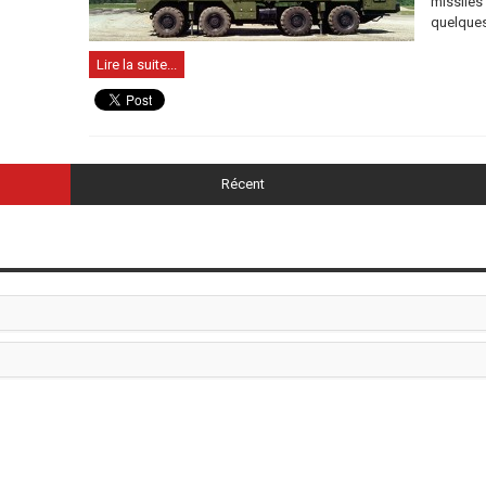
missiles 
quelques
Lire la suite...
Récent