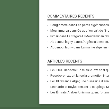
COMMENTAIRES RECENTS
Conglomera
dans
Les paras algériens tes
Mounirmarsa
dans
Ce que l’on sait de l’i
Ismail
dans
La frégate El Moudamir en rév
Abdenour lagny
dans
L’Algérie a bien reç
Abdenour lagny
dans
La marine algérienne
ARTICLES RECENTS
Le S8000 Banderol : le missile low-cost qui
Rosoboronexport lance la promotion inter
Le FBI revient à Alger, une quinzaine d’ann
Leonardo et Baykar testent le couplage M-
Les Émirats Arabes Unis marquent forteme