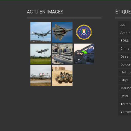
ACTU EN IMAGES
ÉTIQUE
AAF
Arabie
BDSL
Chine
Daesh
Egypte
Helico
Libye
Marine
Qatar
Terror
Yeme