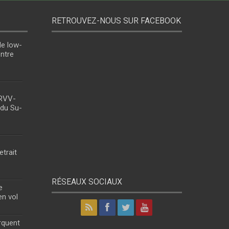
RETROUVEZ-NOUS SUR FACEBOOK
le low-
entre
 RVV-
 du Su-
etrait
RÉSEAUX SOCIAUX
e
en vol
rquent