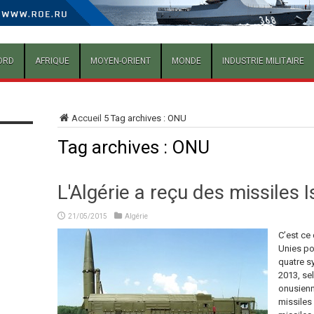
ORD
AFRIQUE
MOYEN-ORIENT
MONDE
INDUSTRIE MILITAIRE
Accueil
5
Tag archives : ONU
Tag archives :
ONU
L'Algérie a reçu des missiles
21/05/2015
Algérie
C’est ce
Unies pou
quatre s
2013, se
onusienne
missiles