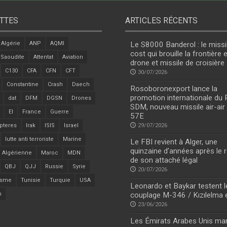
TTES
ARTICLES RÉCENTS
Algérie
ANP
AQMI
Le S8000 Banderol : le missi
cost qui brouille la frontière 
 Saoudite
Attentat
Aviation
drone et missile de croisière
C130
CFA
CFN
CFT
30/07/2026
Constantine
Crash
Daech
Rosoboronexport lance la
promotion internationale du
dat
DFM
DGSN
Drones
SDM, nouveau missile air-air
EI
France
Guerre
57E
pteres
Irak
ISIS
Israel
29/07/2026
lutte anti terroriste
Marine
Le FBI revient à Alger, une
quinzaine d’années après le r
 Algérienne
Maroc
MDN
de son attaché légal
QBJ
QJJ
Russie
Syrie
20/07/2026
isme
Tunisie
Turquie
USA
Leonardo et Baykar testent l
n
couplage M-346 / Kızılelma 
23/06/2026
Les Émirats Arabes Unis ma