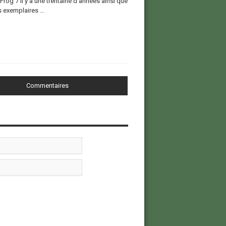
Frog 7 il y a une trentaine d’années ainsi que
 exemplaires ...
Commentaires