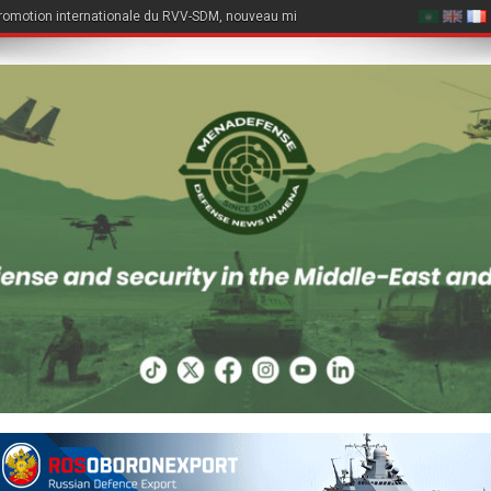
romotion internationale du RVV-SDM, nouveau missile air-air du Su-57E