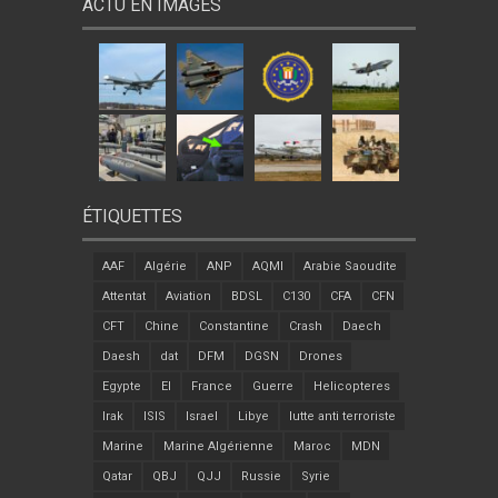
ACTU EN IMAGES
ÉTIQUETTES
AAF
Algérie
ANP
AQMI
Arabie Saoudite
Attentat
Aviation
BDSL
C130
CFA
CFN
CFT
Chine
Constantine
Crash
Daech
Daesh
dat
DFM
DGSN
Drones
Egypte
EI
France
Guerre
Helicopteres
Irak
ISIS
Israel
Libye
lutte anti terroriste
Marine
Marine Algérienne
Maroc
MDN
Qatar
QBJ
QJJ
Russie
Syrie