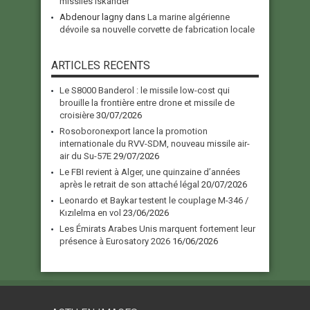
missiles Iskander
Abdenour lagny
dans
La marine algérienne
dévoile sa nouvelle corvette de fabrication locale
ARTICLES RECENTS
Le S8000 Banderol : le missile low-cost qui
brouille la frontière entre drone et missile de
croisière
30/07/2026
Rosoboronexport lance la promotion
internationale du RVV-SDM, nouveau missile air-
air du Su-57E
29/07/2026
Le FBI revient à Alger, une quinzaine d’années
après le retrait de son attaché légal
20/07/2026
Leonardo et Baykar testent le couplage M-346 /
Kızılelma en vol
23/06/2026
Les Émirats Arabes Unis marquent fortement leur
présence à Eurosatory 2026
16/06/2026