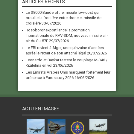
ARTICLES RECENTS
Le S8000 Banderol : le missile low-cost qui
brouille la frontière entre drone et missile de
croisière
30/07/2026
Rosoboronexport lance la promotion
internationale du RVV-SDM, nouveau missile air-
air du Su-57E
29/07/2026
Le FBI revient à Alger, une quinzaine d’années
après le retrait de son attaché légal
20/07/2026
Leonardo et Baykar testent le couplage M-346 /
Kızılelma en vol
23/06/2026
Les Émirats Arabes Unis marquent fortement leur
présence à Eurosatory 2026
16/06/2026
ACTU EN IMAGES