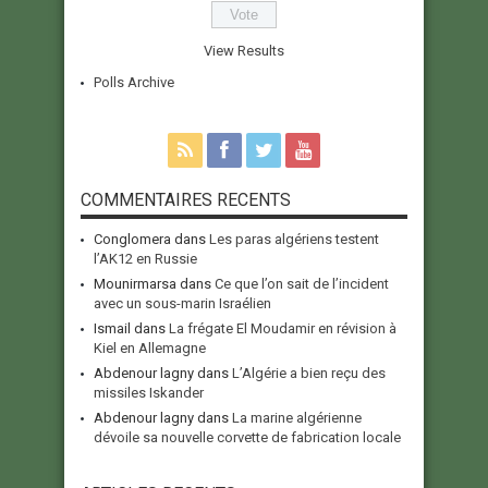
View Results
Polls Archive
COMMENTAIRES RECENTS
Conglomera
dans
Les paras algériens testent
l’AK12 en Russie
Mounirmarsa
dans
Ce que l’on sait de l’incident
avec un sous-marin Israélien
Ismail
dans
La frégate El Moudamir en révision à
Kiel en Allemagne
Abdenour lagny
dans
L’Algérie a bien reçu des
missiles Iskander
Abdenour lagny
dans
La marine algérienne
dévoile sa nouvelle corvette de fabrication locale