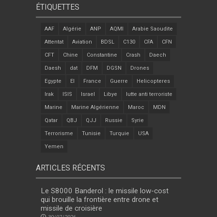
ÉTIQUETTES
AAF
Algérie
ANP
AQMI
Arabie Saoudite
Attentat
Aviation
BDSL
C130
CFA
CFN
CFT
Chine
Constantine
Crash
Daech
Daesh
dat
DFM
DGSN
Drones
Egypte
EI
France
Guerre
Helicopteres
Irak
ISIS
Israel
Libye
lutte anti terroriste
Marine
Marine Algérienne
Maroc
MDN
Qatar
QBJ
QJJ
Russie
Syrie
Terrorisme
Tunisie
Turquie
USA
Yemen
ARTICLES RÉCENTS
Le S8000 Banderol : le missile low-cost
qui brouille la frontière entre drone et
missile de croisière