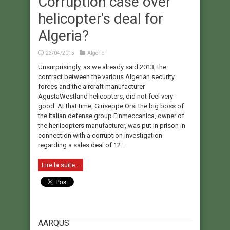
Corruption case over
helicopter's deal for
Algeria?
23/04/2015
Algérie
Unsurprisingly, as we already said 2013, the
contract between the various Algerian security
forces and the aircraft manufacturer
AgustaWestland helicopters, did not feel very
good. At that time, Giuseppe Orsi the big boss of
the Italian defense group Finmeccanica, owner of
the herlicopters manufacturer, was put in prison in
connection with a corruption investigation
regarding a sales deal of 12 ...
Lire la suite...
AARQUS