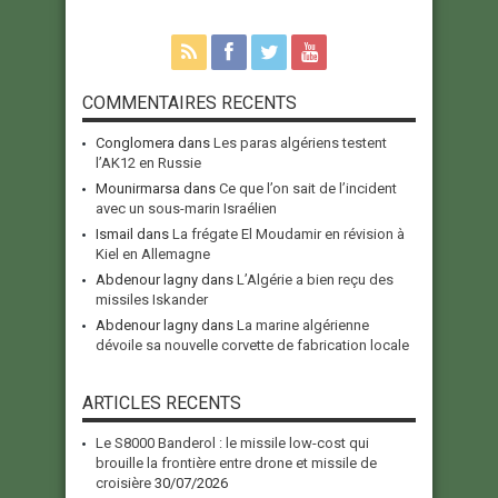
COMMENTAIRES RECENTS
Conglomera
dans
Les paras algériens testent
l’AK12 en Russie
Mounirmarsa
dans
Ce que l’on sait de l’incident
avec un sous-marin Israélien
Ismail
dans
La frégate El Moudamir en révision à
Kiel en Allemagne
Abdenour lagny
dans
L’Algérie a bien reçu des
missiles Iskander
Abdenour lagny
dans
La marine algérienne
dévoile sa nouvelle corvette de fabrication locale
ARTICLES RECENTS
Le S8000 Banderol : le missile low-cost qui
brouille la frontière entre drone et missile de
croisière
30/07/2026