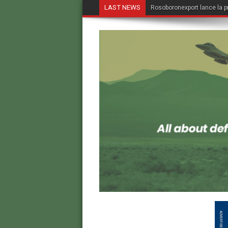
LAST NEWS
Rosoboronexport lance la p