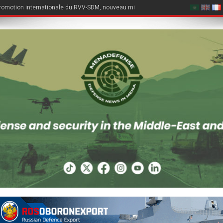
romotion internationale du RVV-SDM, nouveau missile air-air du Su-57E