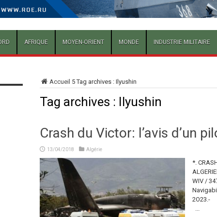
ORD
AFRIQUE
MOYEN-ORIENT
MONDE
INDUSTRIE MILITAIRE
Accueil
5
Tag archives : Ilyushin
Tag archives :
Ilyushin
Crash du Victor: l’avis d’un pi
13/04/2018
Algérie
*. CRAS
ALGERIEN
WIV / 34
Navigabil
2O
...