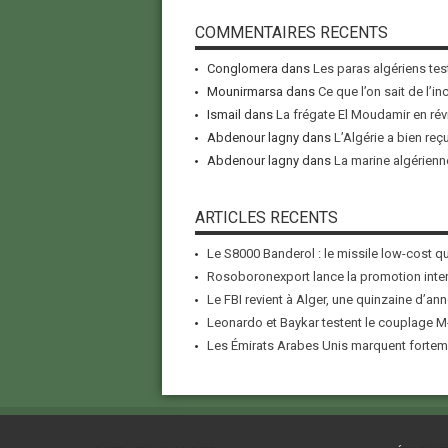
COMMENTAIRES RECENTS
Conglomera
dans
Les paras algériens tes
Mounirmarsa
dans
Ce que l’on sait de l’i
Ismail
dans
La frégate El Moudamir en rév
Abdenour lagny
dans
L’Algérie a bien reç
Abdenour lagny
dans
La marine algérienne
ARTICLES RECENTS
Le S8000 Banderol : le missile low-cost qui
Rosoboronexport lance la promotion inter
Le FBI revient à Alger, une quinzaine d’ann
Leonardo et Baykar testent le couplage M-
Les Émirats Arabes Unis marquent forteme