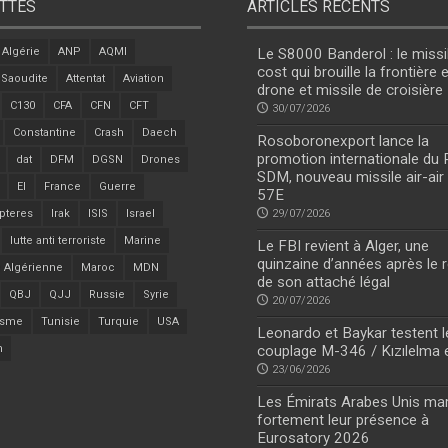
TTES
ARTICLES RÉCENTS
Algérie
ANP
AQMI
Le S8000 Banderol : le missi
cost qui brouille la frontière 
 Saoudite
Attentat
Aviation
drone et missile de croisière
C130
CFA
CFN
CFT
30/07/2026
Constantine
Crash
Daech
Rosoboronexport lance la
promotion internationale du
dat
DFM
DGSN
Drones
SDM, nouveau missile air-air
EI
France
Guerre
57E
pteres
Irak
ISIS
Israel
29/07/2026
lutte anti terroriste
Marine
Le FBI revient à Alger, une
quinzaine d’années après le r
 Algérienne
Maroc
MDN
de son attaché légal
QBJ
QJJ
Russie
Syrie
20/07/2026
isme
Tunisie
Turquie
USA
Leonardo et Baykar testent l
n
couplage M-346 / Kızılelma 
23/06/2026
Les Émirats Arabes Unis ma
fortement leur présence à
Eurosatory 2026