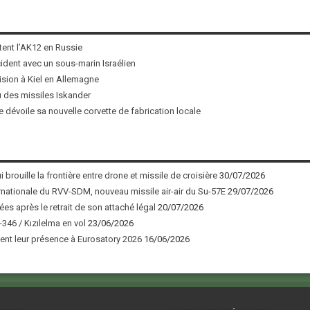
tent l’AK12 en Russie
ncident avec un sous-marin Israélien
ision à Kiel en Allemagne
u des missiles Iskander
 dévoile sa nouvelle corvette de fabrication locale
 brouille la frontière entre drone et missile de croisière
30/07/2026
nationale du RVV-SDM, nouveau missile air-air du Su-57E
29/07/2026
ées après le retrait de son attaché légal
20/07/2026
346 / Kızılelma en vol
23/06/2026
nt leur présence à Eurosatory 2026
16/06/2026