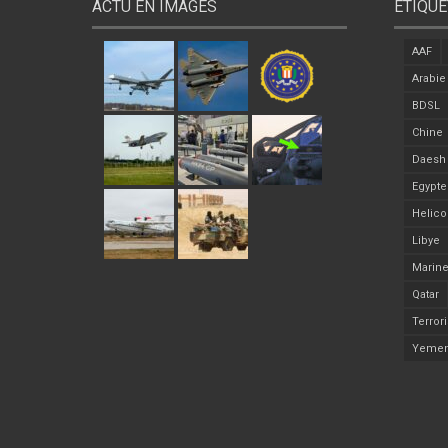
ACTU EN IMAGES
ÉTIQUE
AAF
Arabie
BDSL
Chine
Daesh
Egypte
Helico
Libye
Marine
Qatar
Terror
Yeme