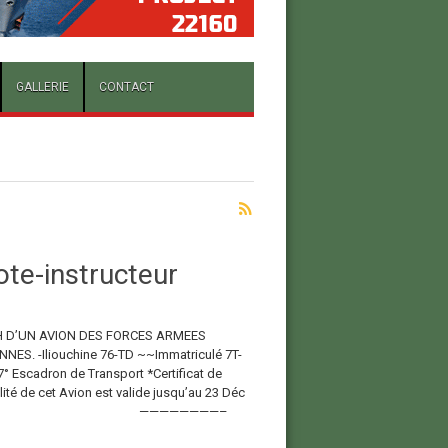
GALLERIE
CONTACT
lote-instructeur
H D’UN AVION DES FORCES ARMEES
NES. -Iliouchine 76-TD ~~Immatriculé 7T-
7° Escadron de Transport *Certificat de
ité de cet Avion est valide jusqu’au 23 Déc
23.- ————————–