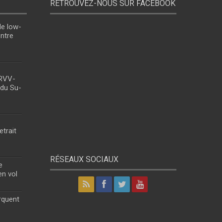
RETROUVEZ-NOUS SUR FACEBOOK
le low-
entre
 RVV-
 du Su-
etrait
RÉSEAUX SOCIAUX
e
en vol
rquent