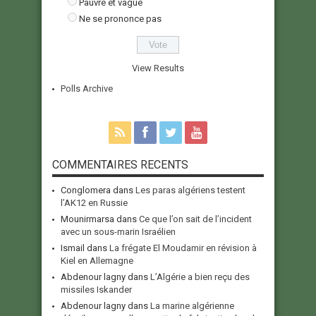
Pauvre et vague
Ne se prononce pas
View Results
Polls Archive
COMMENTAIRES RECENTS
Conglomera
dans
Les paras algériens testent
l’AK12 en Russie
Mounirmarsa
dans
Ce que l’on sait de l’incident
avec un sous-marin Israélien
Ismail
dans
La frégate El Moudamir en révision à
Kiel en Allemagne
Abdenour lagny
dans
L’Algérie a bien reçu des
missiles Iskander
Abdenour lagny
dans
La marine algérienne