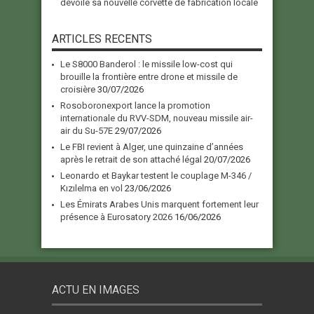
dévoile sa nouvelle corvette de fabrication locale
ARTICLES RECENTS
Le S8000 Banderol : le missile low-cost qui
brouille la frontière entre drone et missile de
croisière
30/07/2026
Rosoboronexport lance la promotion
internationale du RVV-SDM, nouveau missile air-
air du Su-57E
29/07/2026
Le FBI revient à Alger, une quinzaine d’années
après le retrait de son attaché légal
20/07/2026
Leonardo et Baykar testent le couplage M-346 /
Kızılelma en vol
23/06/2026
Les Émirats Arabes Unis marquent fortement leur
présence à Eurosatory 2026
16/06/2026
ACTU EN IMAGES