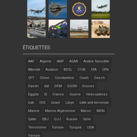
ÉTIQUETTES
AAF
Algérie
ANP
AQMI
Arabie Saoudite
Attentat
Aviation
BDSL
C130
CFA
CFN
CFT
Chine
Constantine
Crash
Daech
Daesh
dat
DFM
DGSN
Drones
Egypte
EI
France
Guerre
Helicopteres
Irak
ISIS
Israel
Libye
lutte anti terroriste
Marine
Marine Algérienne
Maroc
MDN
Qatar
QBJ
QJJ
Russie
Syrie
Terrorisme
Tunisie
Turquie
USA
Yemen