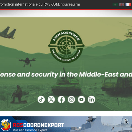
romotion internationale du RVV-SDM, nouveau missile air-air du Su-57E