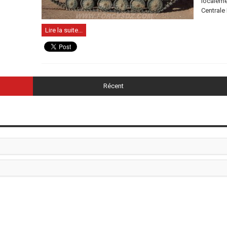
localeme
Centrale 
Lire la suite...
Récent