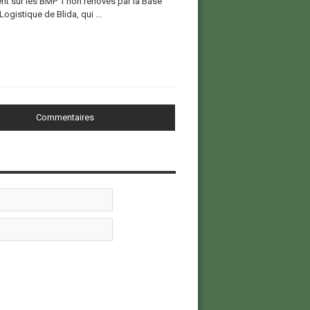
nt sur les BMP 1 non rénovés par la Base
Logistique de Blida, qui ...
Commentaires