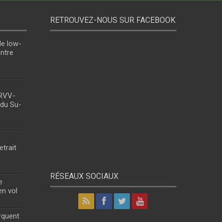
RETROUVEZ-NOUS SUR FACEBOOK
le low-
entre
 RVV-
 du Su-
etrait
RÉSEAUX SOCIAUX
e
en vol
rquent