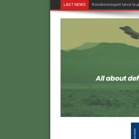
LAST NEWS
Rosoboronexport lance la p