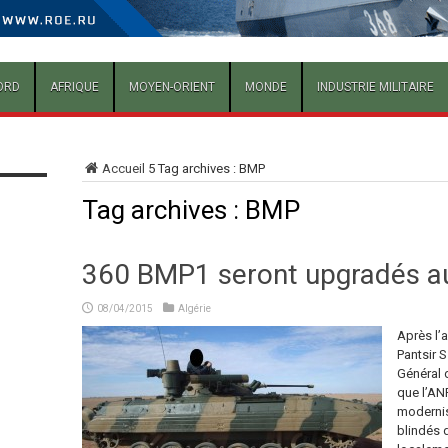
ORD
AFRIQUE
MOYEN-ORIENT
MONDE
INDUSTRIE MILITAIRE
Accueil
5
Tag archives : BMP
Tag archives :
BMP
360 BMP1 seront upgradés a
08/04/2015
Algérie
Après l’
Pantsir S
Général d
que l’AN
modernis
blindés 