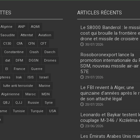
TTES
ARTICLES RÉCENTS
Algérie
ANP
AQMI
Le S8000 Banderol : le missi
cost qui brouille la frontière 
 Saoudite
Attentat
Aviation
drone et missile de croisière
C130
CFA
CFN
CFT
30/07/2026
Constantine
Crash
Daech
Rosoboronexport lance la
promotion internationale du
dat
DFM
DGSN
Drones
SDM, nouveau missile air-air
EI
France
Guerre
57E
pteres
Irak
ISIS
Israel
29/07/2026
lutte anti terroriste
Marine
Le FBI revient à Alger, une
quinzaine d’années après le r
 Algérienne
Maroc
MDN
de son attaché légal
QBJ
QJJ
Russie
Syrie
20/07/2026
isme
Tunisie
Turquie
USA
Leonardo et Baykar testent l
n
couplage M-346 / Kızılelma 
23/06/2026
Les Émirats Arabes Unis ma