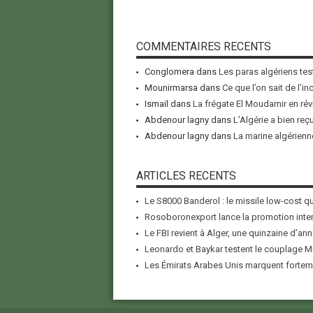
COMMENTAIRES RECENTS
Conglomera
dans
Les paras algériens tes
Mounirmarsa
dans
Ce que l’on sait de l’i
Ismail
dans
La frégate El Moudamir en rév
Abdenour lagny
dans
L’Algérie a bien reç
Abdenour lagny
dans
La marine algérienne
ARTICLES RECENTS
Le S8000 Banderol : le missile low-cost qui
Rosoboronexport lance la promotion inter
Le FBI revient à Alger, une quinzaine d’ann
Leonardo et Baykar testent le couplage M-
Les Émirats Arabes Unis marquent forteme