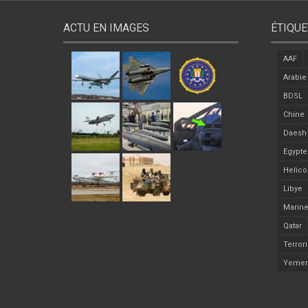
ACTU EN IMAGES
ÉTIQUE
AAF
Arabie
BDSL
Chine
Daesh
Egypte
Helico
Libye
Marine
Qatar
Terror
Yeme