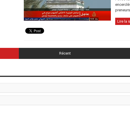
encerclés
preneurs 
Lire la s
Récent