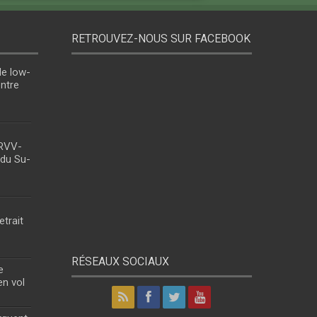
RETROUVEZ-NOUS SUR FACEBOOK
le low-
entre
 RVV-
 du Su-
etrait
RÉSEAUX SOCIAUX
e
en vol