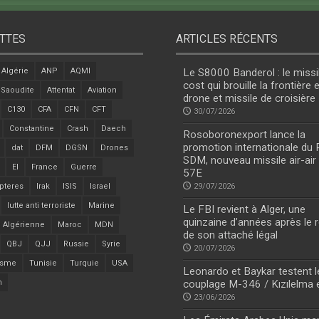
TTES
ARTICLES RÉCENTS
Algérie
ANP
AQMI
Le S8000 Banderol : le missi
cost qui brouille la frontière 
 Saoudite
Attentat
Aviation
drone et missile de croisière
C130
CFA
CFN
CFT
30/07/2026
Constantine
Crash
Daech
Rosoboronexport lance la
promotion internationale du
dat
DFM
DGSN
Drones
SDM, nouveau missile air-air
EI
France
Guerre
57E
pteres
Irak
ISIS
Israel
29/07/2026
lutte anti terroriste
Marine
Le FBI revient à Alger, une
quinzaine d’années après le r
 Algérienne
Maroc
MDN
de son attaché légal
QBJ
QJJ
Russie
Syrie
20/07/2026
isme
Tunisie
Turquie
USA
Leonardo et Baykar testent l
n
couplage M-346 / Kızılelma 
23/06/2026