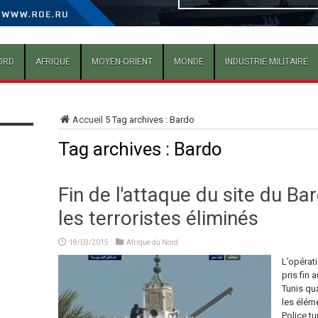
ORD
AFRIQUE
MOYEN-ORIENT
MONDE
INDUSTRIE MILITAIRE
Accueil
5
Tag archives : Bardo
Tag archives :
Bardo
Fin de l'attaque du site du Ba
les terroristes éliminés
18/03/2015
Afrique du Nord
L’opérati
pris fin 
Tunis qua
les éléme
Police tu