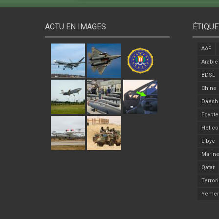
ACTU EN IMAGES
ÉTIQUE
AAF
Arabie
BDSL
Chine
Daesh
Egypte
Helico
Libye
Marine
Qatar
Terror
Yeme