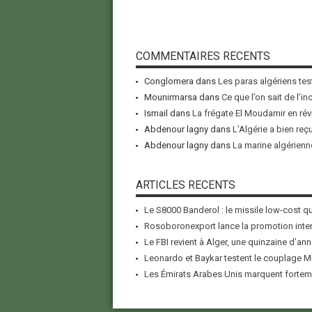
COMMENTAIRES RECENTS
Conglomera
dans
Les paras algériens tes
Mounirmarsa
dans
Ce que l’on sait de l’i
Ismail
dans
La frégate El Moudamir en rév
Abdenour lagny
dans
L’Algérie a bien reç
Abdenour lagny
dans
La marine algérienne
ARTICLES RECENTS
Le S8000 Banderol : le missile low-cost qui
Rosoboronexport lance la promotion inter
Le FBI revient à Alger, une quinzaine d’ann
Leonardo et Baykar testent le couplage M-
Les Émirats Arabes Unis marquent forteme