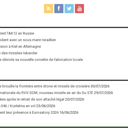
tent l’AK12 en Russie
ncident avec un sous-marin Israélien
ision à Kiel en Allemagne
u des missiles Iskander
 dévoile sa nouvelle corvette de fabrication locale
 brouille la frontière entre drone et missile de croisière
30/07/2026
nationale du RVV-SDM, nouveau missile air-air du Su-57E
29/07/2026
ées après le retrait de son attaché légal
20/07/2026
346 / Kızılelma en vol
23/06/2026
nt leur présence à Eurosatory 2026
16/06/2026