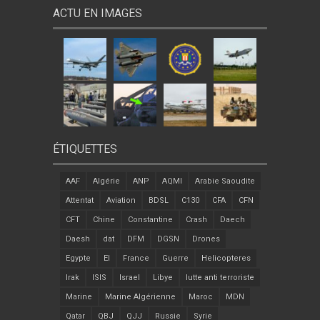
ACTU EN IMAGES
ÉTIQUETTES
AAF
Algérie
ANP
AQMI
Arabie Saoudite
Attentat
Aviation
BDSL
C130
CFA
CFN
CFT
Chine
Constantine
Crash
Daech
Daesh
dat
DFM
DGSN
Drones
Egypte
EI
France
Guerre
Helicopteres
Irak
ISIS
Israel
Libye
lutte anti terroriste
Marine
Marine Algérienne
Maroc
MDN
Qatar
QBJ
QJJ
Russie
Syrie