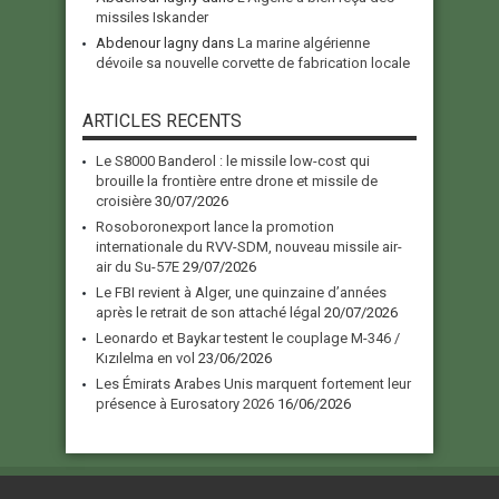
missiles Iskander
Abdenour lagny
dans
La marine algérienne
dévoile sa nouvelle corvette de fabrication locale
ARTICLES RECENTS
Le S8000 Banderol : le missile low-cost qui
brouille la frontière entre drone et missile de
croisière
30/07/2026
Rosoboronexport lance la promotion
internationale du RVV-SDM, nouveau missile air-
air du Su-57E
29/07/2026
Le FBI revient à Alger, une quinzaine d’années
après le retrait de son attaché légal
20/07/2026
Leonardo et Baykar testent le couplage M-346 /
Kızılelma en vol
23/06/2026
Les Émirats Arabes Unis marquent fortement leur
présence à Eurosatory 2026
16/06/2026