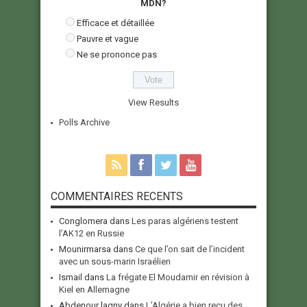
MDN?
Efficace et détaillée
Pauvre et vague
Ne se prononce pas
View Results
Polls Archive
COMMENTAIRES RECENTS
Conglomera
dans
Les paras algériens testent
l’AK12 en Russie
Mounirmarsa
dans
Ce que l’on sait de l’incident
avec un sous-marin Israélien
Ismail
dans
La frégate El Moudamir en révision à
Kiel en Allemagne
Abdenour lagny
dans
L’Algérie a bien reçu des