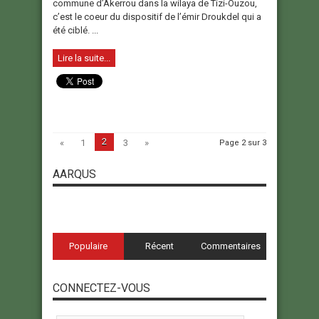
commune d’Akerrou dans la wilaya de Tizi-Ouzou,
c’est le coeur du dispositif de l’émir Droukdel qui a
été ciblé. ...
Lire la suite...
2
«
1
3
»
Page 2 sur 3
AARQUS
Populaire
Récent
Commentaires
CONNECTEZ-VOUS