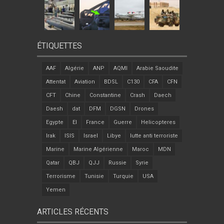
ÉTIQUETTES
AAF
Algérie
ANP
AQMI
Arabie Saoudite
Attentat
Aviation
BDSL
C130
CFA
CFN
CFT
Chine
Constantine
Crash
Daech
Daesh
dat
DFM
DGSN
Drones
Egypte
EI
France
Guerre
Helicopteres
Irak
ISIS
Israel
Libye
lutte anti terroriste
Marine
Marine Algérienne
Maroc
MDN
Qatar
QBJ
QJJ
Russie
Syrie
Terrorisme
Tunisie
Turquie
USA
Yemen
ARTICLES RÉCENTS