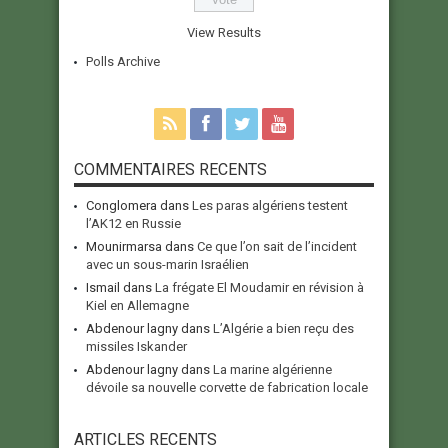
View Results
Polls Archive
COMMENTAIRES RECENTS
Conglomera
dans
Les paras algériens testent
l’AK12 en Russie
Mounirmarsa
dans
Ce que l’on sait de l’incident
avec un sous-marin Israélien
Ismail
dans
La frégate El Moudamir en révision à
Kiel en Allemagne
Abdenour lagny
dans
L’Algérie a bien reçu des
missiles Iskander
Abdenour lagny
dans
La marine algérienne
dévoile sa nouvelle corvette de fabrication locale
ARTICLES RECENTS