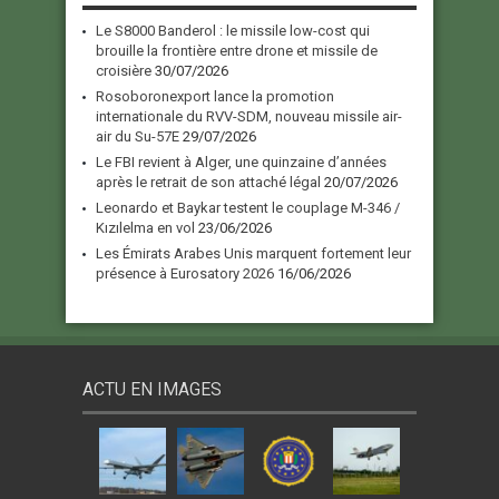
Le S8000 Banderol : le missile low-cost qui
brouille la frontière entre drone et missile de
croisière
30/07/2026
Rosoboronexport lance la promotion
internationale du RVV-SDM, nouveau missile air-
air du Su-57E
29/07/2026
Le FBI revient à Alger, une quinzaine d’années
après le retrait de son attaché légal
20/07/2026
Leonardo et Baykar testent le couplage M-346 /
Kızılelma en vol
23/06/2026
Les Émirats Arabes Unis marquent fortement leur
présence à Eurosatory 2026
16/06/2026
ACTU EN IMAGES