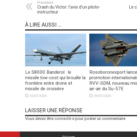
Précédent :
Crash du Victor: l’avis d’un pilote-
Le 
instructeur
À LIRE AUSSI ...
Le S8000 Banderol : le
Rosoboronexport lance
missile low-cost qui brouille la
promotion international
frontière entre drone et
RVV-SDM, nouveau mis
missile de croisière
air-air du Su-57E
30/07/2026
29/07/2026
LAISSER UNE RÉPONSE
Vous devez être
connecté-e
pour poster un commentaire