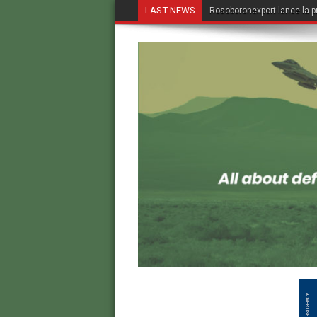
LAST NEWS
Rosoboronexport lance la p