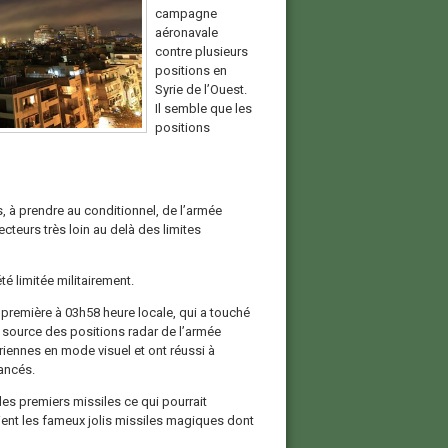
campagne
aéronavale
contre plusieurs
positions en
Syrie de l’Ouest.
Il semble que les
positions
 à prendre au conditionnel, de l’armée
cteurs très loin au delà des limites
 été limitée militairement.
a première à 03h58 heure locale, qui a touché
a source des positions radar de l’armée
ériennes en mode visuel et ont réussi à
lancés.
les premiers missiles ce qui pourrait
aient les fameux jolis missiles magiques dont