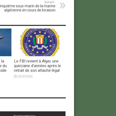
Suivant :
cinquième sous-marin de la marine
algérienne en cours de livraison
 la
Le FBI revient à Alger, une
e du
quinzaine d’années après le
sile
retrait de son attaché légal
20/07/2026