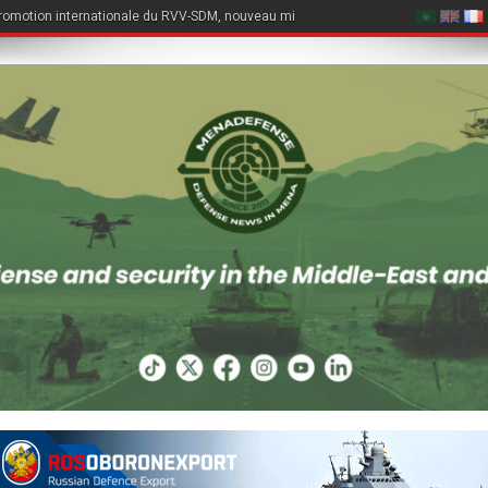
romotion internationale du RVV-SDM, nouveau missile air-air du Su-57E