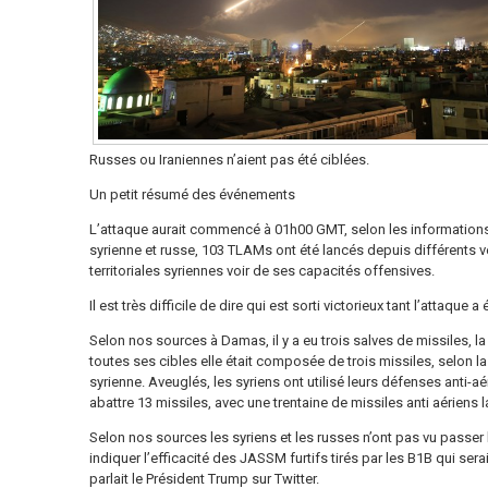
Russes ou Iraniennes n’aient pas été ciblées.
Un petit résumé des événements
L’attaque aurait commencé à 01h00 GMT, selon les informations,
syrienne et russe, 103 TLAMs ont été lancés depuis différents ve
territoriales syriennes voir de ses capacités offensives.
Il est très difficile de dire qui est sorti victorieux tant l’attaque a
Selon nos sources à Damas, il y a eu trois salves de missiles, l
toutes ses cibles elle était composée de trois missiles, selon l
syrienne. Aveuglés, les syriens ont utilisé leurs défenses anti-a
abattre 13 missiles, avec une trentaine de missiles anti aériens 
Selon nos sources les syriens et les russes n’ont pas vu passer 
indiquer l’efficacité des JASSM furtifs tirés par les B1B qui ser
parlait le Président Trump sur Twitter.