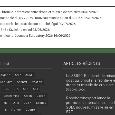
 brouille la frontière entre drone et missile de croisière
30/07/2026
nationale du RVV-SDM, nouveau missile air-air du Su-57E
29/07/2026
ées après le retrait de son attaché légal
20/07/2026
346 / Kızılelma en vol
23/06/2026
nt leur présence à Eurosatory 2026
16/06/2026
TTES
ARTICLES RÉCENTS
Algérie
ANP
AQMI
Le S8000 Banderol : le missi
cost qui brouille la frontière 
 Saoudite
Attentat
Aviation
drone et missile de croisière
C130
CFA
CFN
CFT
30/07/2026
Constantine
Crash
Daech
Rosoboronexport lance la
promotion internationale du
dat
DFM
DGSN
Drones
SDM, nouveau missile air-air
EI
France
Guerre
57E