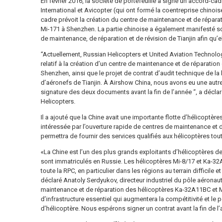
En février 2016, la société de portefeuille a signé un accord-ca
International et Avicopter (qui ont formé la coentreprise chinoi
cadre prévoit la création du centre de maintenance et de répar
Mi-171 à Shenzhen. La partie chinoise a également manifesté so
de maintenance, de réparation et de révision de Tianjin afin qu’e
“Actuellement, Russian Helicopters et United Aviation Technolog
relatif à la création d’un centre de maintenance et de réparati
Shenzhen, ainsi que le projet de contrat d’audit technique de l
d’aéronefs de Tianjin. À Airshow China, nous avons eu une autre
signature des deux documents avant la fin de l’année “, a décl
Helicopters.
Il a ajouté que la Chine avait une importante flotte d’hélicoptères
intéressée par l’ouverture rapide de centres de maintenance et 
permettra de fournir des services qualifiés aux hélicoptères tout
«La Chine est l’un des plus grands exploitants d’hélicoptères de
sont immatriculés en Russie. Les hélicoptères Mi-8/17 et Ka-3
toute la RPC, en particulier dans les régions au terrain difficile e
déclaré Anatoly Serdyukov, directeur industriel du pôle aéronau
maintenance et de réparation des hélicoptères Ka-32A11BC et M
d’infrastructure essentiel qui augmentera la compétitivité et le 
d’hélicoptère. Nous espérons signer un contrat avant la fin de l’