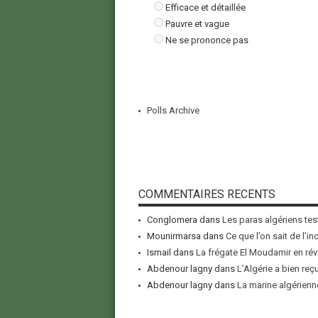
Efficace et détaillée
Pauvre et vague
Ne se prononce pas
Polls Archive
COMMENTAIRES RECENTS
Conglomera
dans
Les paras algériens tes
Mounirmarsa
dans
Ce que l’on sait de l’i
Ismail
dans
La frégate El Moudamir en rév
Abdenour lagny
dans
L’Algérie a bien reç
Abdenour lagny
dans
La marine algérienne