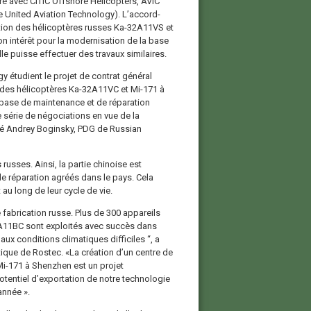
dre avec CITIC Offshore Helicopters, AVIC
se United Aviation Technology). L’accord-
ation des hélicoptères russes Ka-32A11VS et
n intérêt pour la modernisation de la base
lle puisse effectuer des travaux similaires.
y étudient le projet de contrat général
on des hélicoptères Ka-32А11VC et Mi-171 à
a base de maintenance et de réparation
 série de négociations en vue de la
aré Andrey Boginsky, PDG de Russian
 russes. Ainsi, la partie chinoise est
de réparation agréés dans le pays. Cela
 au long de leur cycle de vie.
 fabrication russe. Plus de 300 appareils
2A11BC sont exploités avec succès dans
t aux conditions climatiques difficiles “, a
tique de Rostec. «La création d’un centre de
i-171 à Shenzhen est un projet
potentiel d’exportation de notre technologie
année ».