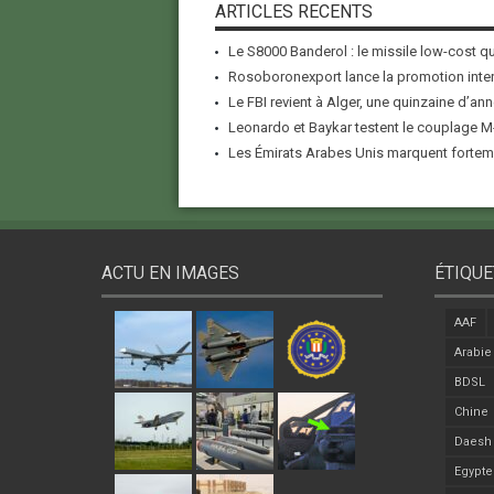
ARTICLES RECENTS
Le S8000 Banderol : le missile low-cost qui
Rosoboronexport lance la promotion inter
Le FBI revient à Alger, une quinzaine d’ann
Leonardo et Baykar testent le couplage M-
Les Émirats Arabes Unis marquent forteme
ACTU EN IMAGES
ÉTIQUE
AAF
Arabie
BDSL
Chine
Daesh
Egypte