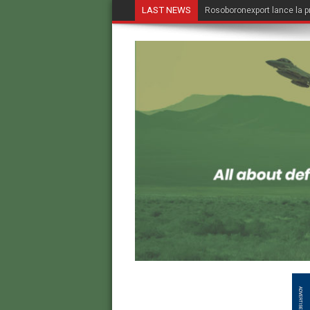
LAST NEWS
Rosoboronexport lance la p