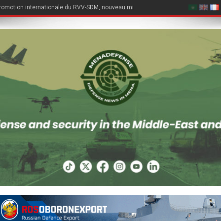
romotion internationale du RVV-SDM, nouveau missile air-air du Su-57E