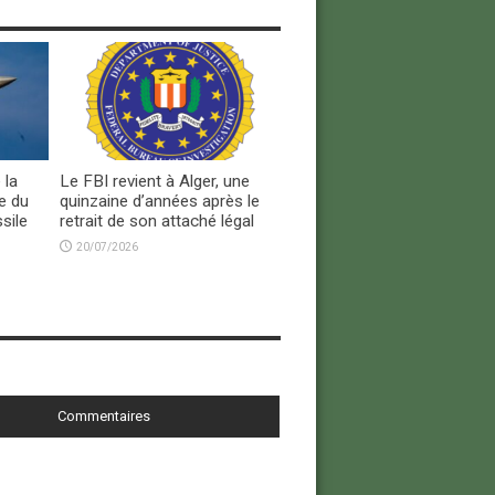
 la
Le FBI revient à Alger, une
e du
quinzaine d’années après le
sile
retrait de son attaché légal
20/07/2026
Commentaires