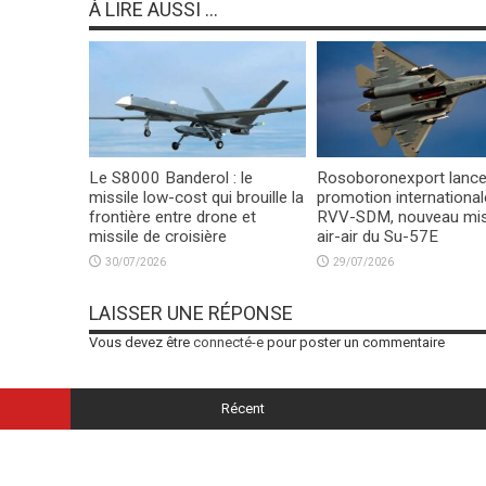
À LIRE AUSSI ...
Le S8000 Banderol : le
Rosoboronexport lance
missile low-cost qui brouille la
promotion international
frontière entre drone et
RVV-SDM, nouveau mis
missile de croisière
air-air du Su-57E
30/07/2026
29/07/2026
LAISSER UNE RÉPONSE
Vous devez être
connecté-e
pour poster un commentaire
Récent