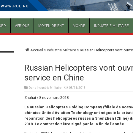
ORD
AFRIQUE
MOYEN-ORIENT
MONDE
INDUSTRIE MILITAIRE
Accueil
5
Industrie Militaire
5
Russian Helicopters vont ouvrir
Russian Helicopters vont ouvr
service en Chine
Dans
Industrie Militaire
08/11/2018
Zhuhai / 8 novembre 2018
La Russian Helicopters Holding Company (filiale de Rostec
chinoise United Aviation Technology ont négocié la créat
réparation des hélicoptères russes à Shenzhen (Chine) d
2018. Le contrat doit être signé par le la fin de l’année.