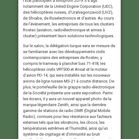
l’État participent à Innoprom 2019. Il s’agit
notamment de la United Engine Corporation (UEC),
des hélicoptères russes, d’Uralvagonzavod (UVZ),
de Shvabe, de Ruselectronics et d’autres. Au cours
de l’événement, les entreprises de tous les clusters
Rostec (aviation, radioélectronique et armes à
cluster) présentent leurs solutions technologiques.
Sur le salon, la délégation turque sera en mesure de
se familiariser avec les développements civils
contemporains des entreprises de Rostec, y
compris le tramway à plancher bas 71-418, les
hélicoptères civils VRT500 et Ansat et le moteur
d’avion PD-14, qui sera installés sur les nouveaux
avions de ligne russes MS-21 à courte distance. De
plus, le portefeuille de la grappe radio-électronique
de la Société présente une vaste exposition. Parmi
les écrans, il y aura un nouvel appareil photo de la
marque légendaire Zenith, ainsi que la dernière
gamme de stations de radio DMR (Digital Mobile
Radio), connues pour leur résistance aux facteurs
externes tels que les vibrations, les chocs, les
températures extrêmes et l’humidité, ainsi qu’un
système de cryptage et d’immunité au bruit