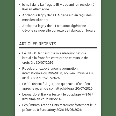
Ismail
dans
La frégate El Moudamir en révision à
Kiel en Allemagne
Abdenour lagny
dans
L’Algérie a bien reçu des
missiles Iskander
Abdenour lagny
dans
La marine algérienne
dévoile sa nouvelle corvette de fabrication locale
ARTICLES RECENTS
Le S8000 Banderol : le missile low-cost qui
brouille la frontière entre drone et missile de
croisière
30/07/2026
Rosoboronexport lance la promotion
internationale du RVV-SDM, nouveau missile air-
air du Su-57E
29/07/2026
Le FBI revient à Alger, une quinzaine d’années
après le retrait de son attaché légal
20/07/2026
Leonardo et Baykar testent le couplage M-346 /
Kızılelma en vol
23/06/2026
Les Émirats Arabes Unis marquent fortement leur
présence à Eurosatory 2026
16/06/2026