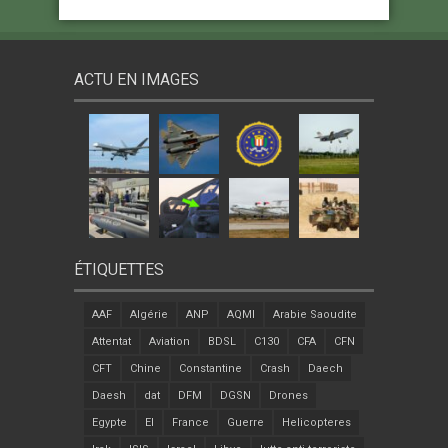
ACTU EN IMAGES
ÉTIQUETTES
AAF
Algérie
ANP
AQMI
Arabie Saoudite
Attentat
Aviation
BDSL
C130
CFA
CFN
CFT
Chine
Constantine
Crash
Daech
Daesh
dat
DFM
DGSN
Drones
Egypte
EI
France
Guerre
Helicopteres