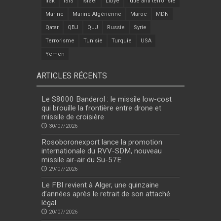
Irak
ISIS
Israel
Libye
lutte anti terroriste
Marine
Marine Algérienne
Maroc
MDN
Qatar
QBJ
QJJ
Russie
Syrie
Terrorisme
Tunisie
Turquie
USA
Yemen
ARTICLES RÉCENTS
Le S8000 Banderol : le missile low-cost
qui brouille la frontière entre drone et
missile de croisière
30/07/2026
Rosoboronexport lance la promotion
internationale du RVV-SDM, nouveau
missile air-air du Su-57E
29/07/2026
Le FBI revient à Alger, une quinzaine
d’années après le retrait de son attaché
légal
20/07/2026