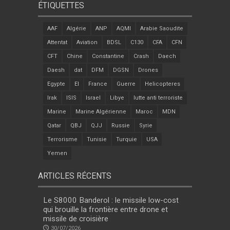
ÉTIQUETTES
AAF
Algérie
ANP
AQMI
Arabie Saoudite
Attentat
Aviation
BDSL
C130
CFA
CFN
CFT
Chine
Constantine
Crash
Daech
Daesh
dat
DFM
DGSN
Drones
Egypte
EI
France
Guerre
Helicopteres
Irak
ISIS
Israel
Libye
lutte anti terroriste
Marine
Marine Algérienne
Maroc
MDN
Qatar
QBJ
QJJ
Russie
Syrie
Terrorisme
Tunisie
Turquie
USA
Yemen
ARTICLES RÉCENTS
Le S8000 Banderol : le missile low-cost
qui brouille la frontière entre drone et
missile de croisière
30/07/2026