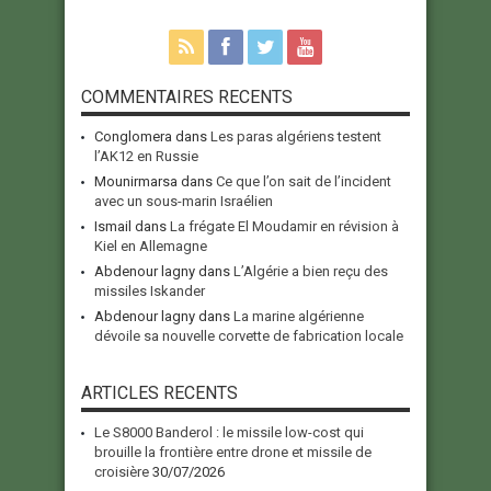
COMMENTAIRES RECENTS
Conglomera
dans
Les paras algériens testent
l’AK12 en Russie
Mounirmarsa
dans
Ce que l’on sait de l’incident
avec un sous-marin Israélien
Ismail
dans
La frégate El Moudamir en révision à
Kiel en Allemagne
Abdenour lagny
dans
L’Algérie a bien reçu des
missiles Iskander
Abdenour lagny
dans
La marine algérienne
dévoile sa nouvelle corvette de fabrication locale
ARTICLES RECENTS
Le S8000 Banderol : le missile low-cost qui
brouille la frontière entre drone et missile de
croisière
30/07/2026