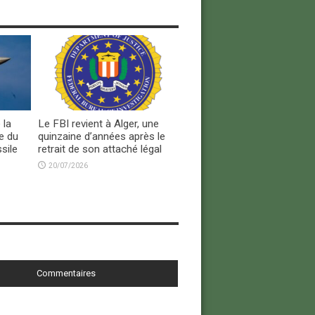
 la
Le FBI revient à Alger, une
e du
quinzaine d’années après le
sile
retrait de son attaché légal
20/07/2026
Commentaires