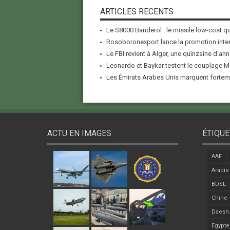
ARTICLES RECENTS
Le S8000 Banderol : le missile low-cost qui
Rosoboronexport lance la promotion inter
Le FBI revient à Alger, une quinzaine d’ann
Leonardo et Baykar testent le couplage M-
Les Émirats Arabes Unis marquent forteme
ACTU EN IMAGES
ÉTIQUE
AAF
Arabie
BDSL
Chine
Daesh
Egypte