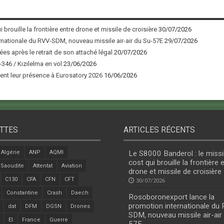
 brouille la frontière entre drone et missile de croisière
30/07/2026
nationale du RVV-SDM, nouveau missile air-air du Su-57E
29/07/2026
ées après le retrait de son attaché légal
20/07/2026
346 / Kızılelma en vol
23/06/2026
nt leur présence à Eurosatory 2026
16/06/2026
TTES
ARTICLES RÉCENTS
Algérie
ANP
AQMI
Le S8000 Banderol : le missi
cost qui brouille la frontière 
 Saoudite
Attentat
Aviation
drone et missile de croisière
C130
CFA
CFN
CFT
30/07/2026
Constantine
Crash
Daech
Rosoboronexport lance la
promotion internationale du
dat
DFM
DGSN
Drones
SDM, nouveau missile air-air
EI
France
Guerre