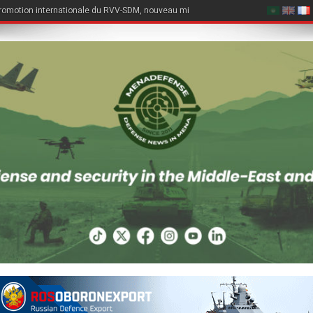
romotion internationale du RVV-SDM, nouveau missile air-air du Su-57E