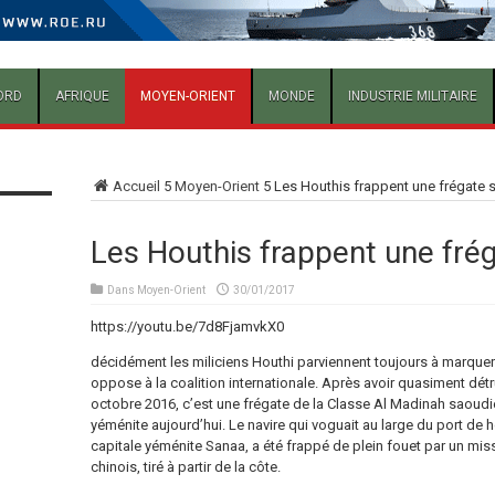
ORD
AFRIQUE
MOYEN-ORIENT
MONDE
INDUSTRIE MILITAIRE
Accueil
5
Moyen-Orient
5
Les Houthis frappent une frégate
Les Houthis frappent une fré
Dans
Moyen-Orient
30/01/2017
https://youtu.be/7d8FjamvkX0
décidément les miliciens Houthi parviennent toujours à marquer 
oppose à la coalition internationale. Après avoir quasiment détru
octobre 2016, c’est une frégate de la Classe Al Madinah saoudi
yéménite aujourd’hui. Le navire qui voguait au large du port de
capitale yéménite Sanaa, a été frappé de plein fouet par un miss
chinois, tiré à partir de la côte.