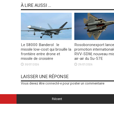
À LIRE AUSSI ...
Le S8000 Banderol : le
Rosoboronexport lance
missile low-cost qui brouille la
promotion international
frontière entre drone et
RVV-SDM, nouveau mis
missile de croisière
air-air du Su-57E
30/07/2026
29/07/2026
LAISSER UNE RÉPONSE
Vous devez être
connecté-e
pour poster un commentaire
Récent