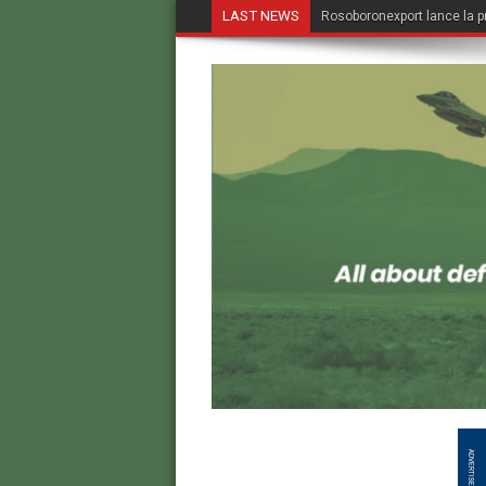
LAST NEWS
Rosoboronexport lance la p