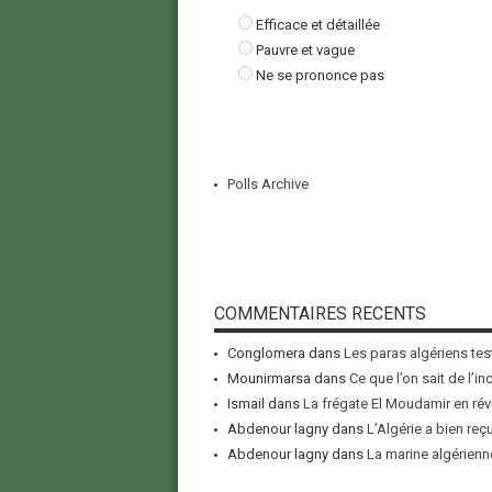
Efficace et détaillée
Pauvre et vague
Ne se prononce pas
Polls Archive
COMMENTAIRES RECENTS
Conglomera
dans
Les paras algériens tes
Mounirmarsa
dans
Ce que l’on sait de l’i
Ismail
dans
La frégate El Moudamir en rév
Abdenour lagny
dans
L’Algérie a bien reç
Abdenour lagny
dans
La marine algérienne