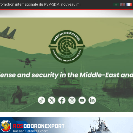
romotion internationale du RVV-SDM, nouveau missile air-air du Su-57E