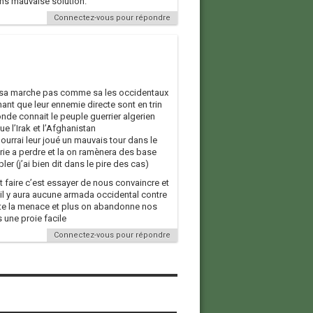
oins mauvaise solution.
Connectez-vous pour répondre
? sa marche pas comme sa les occidentaux
ant que leur ennemie directe sont en trin
onde connait le peuple guerrier algerien
e l’Irak et l’Afghanistan
urrai leur joué un mauvais tour dans le
 rie a perdre et la on ramènera des base
er (j’ai bien dit dans le pire des cas)
 faire c’est essayer de nous convaincre et
il y aura aucune armada occidental contre
arte la menace et plus on abandonne nos
 une proie facile
Connectez-vous pour répondre