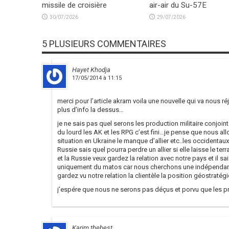
missile de croisière
air-air du Su-57E
30/07/2026
29/07/2026
5 PLUSIEURS COMMENTAIRES
Hayet Khodja
17/05/2014 à 11:15
merci pour l’article akram voila une nouvelle qui va nous r
plus d’info la dessus…
je ne sais pas quel serons les production militaire conjoin
du lourd les AK et les RPG c’est fini…je pense que nous al
situation en Ukraine le manque d’allier etc..les occidentaux
Russie sais quel pourra perdre un allier si elle laisse le ter
et la Russie veux gardez la relation avec notre pays et il sa
uniquement du matos car nous cherchons une indépendance
gardez vu notre relation la clientèle la position géostraté
j’espére que nous ne serons pas déçus et porvu que les pro
Karim thebest