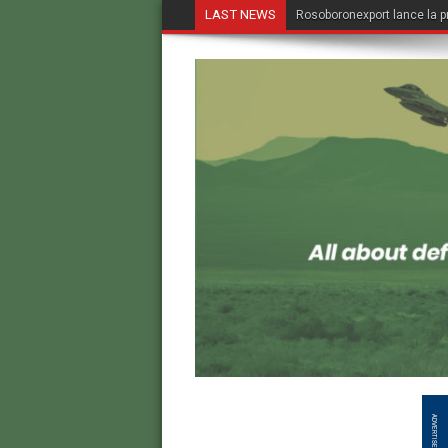
LAST NEWS
Rosoboronexport lance la p