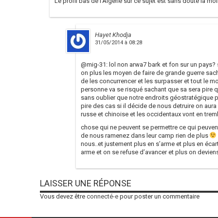
Le profil bas de l’Algérie sur ce sujet est sans doute la m
Hayet Khodja
31/05/2014 à 08:28
@mig-31: lol non arwa7 bark et fon sur un pays
on plus les moyen de faire de grande guerre sach
de les concurrencer et les surpasser et tout le m
personne va se risqué sachant que sa sera pire qu
sans oublier que notre endroits géostratégique po
pire des cas si il décide de nous detruire on aura
russe et chinoise et les occidentaux vont en trembl
chose qui ne peuvent se permettre ce qui peuvent
de nous ramenez dans leur camp rien de plus
nous..et justement plus en s’arme et plus en éc
arme et on se refuse d’avancer et plus on deviens
LAISSER UNE RÉPONSE
Vous devez être
connecté-e
pour poster un commentaire