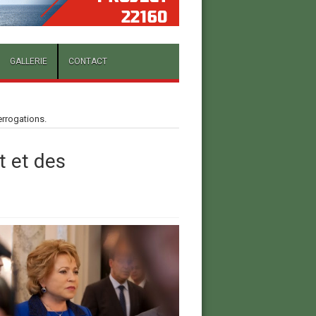
GALLERIE
CONTACT
errogations.
t et des