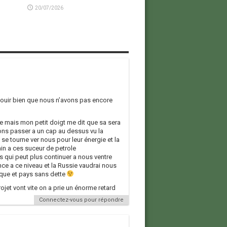
20/07/2026
éjouir bien que nous n’avons pas encore
te mais mon petit doigt me dit que sa sera
lons passer a un cap au dessus vu la
 se tourne ver nous pour leur énergie et la
rain a ces suceur de petrole
is qui peut plus continuer a nous ventre
 a ce niveau et la Russie vaudrai nous
gique et pays sans dette
jet vont vite on a prie un énorme retard
Connectez-vous pour répondre