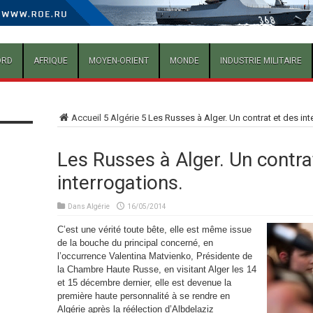
ORD
AFRIQUE
MOYEN-ORIENT
MONDE
INDUSTRIE MILITAIRE
Accueil
5
Algérie
5
Les Russes à Alger. Un contrat et des int
Les Russes à Alger. Un contra
interrogations.
Dans
Algérie
16/05/2014
C’est une vérité toute bête, elle est même issue
de la bouche du principal concerné, en
l’occurrence Valentina Matvienko, Présidente de
la Chambre Haute Russe, en visitant Alger les 14
et 15 décembre dernier, elle est devenue la
première haute personnalité à se rendre en
Algérie après la réélection d’Albdelaziz