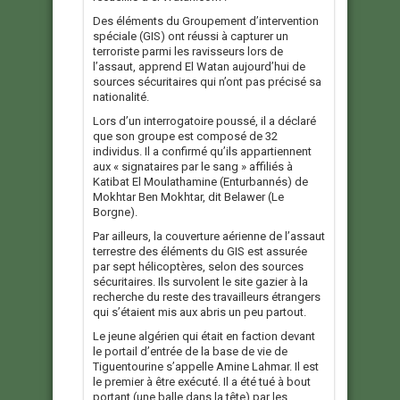
Des éléments du Groupement d’intervention
spéciale (GIS) ont réussi à capturer un
terroriste parmi les ravisseurs lors de
l’assaut, apprend El Watan aujourd’hui de
sources sécuritaires qui n’ont pas précisé sa
nationalité.
Lors d’un interrogatoire poussé, il a déclaré
que son groupe est composé de 32
individus. Il a confirmé qu’ils appartiennent
aux « signataires par le sang » affiliés à
Katibat El Moulathamine (Enturbannés) de
Mokhtar Ben Mokhtar, dit Belawer (Le
Borgne).
Par ailleurs, la couverture aérienne de l’assaut
terrestre des éléments du GIS est assurée
par sept hélicoptères, selon des sources
sécuritaires. Ils survolent le site gazier à la
recherche du reste des travailleurs étrangers
qui s’étaient mis aux abris un peu partout.
Le jeune algérien qui était en faction devant
le portail d’entrée de la base de vie de
Tiguentourine s’appelle Amine Lahmar. Il est
le premier à être exécuté. Il a été tué à bout
portant (une balle dans la tête) par les