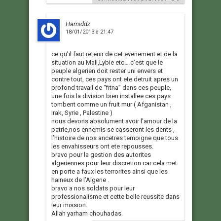
Hamiddz
18/01/2013 à 21:47
ce qu’il faut retenir de cet evenement et de la
situation au Mali,Lybie etc… c’est que le
peuple algerien doit rester uni envers et
contre tout, ces pays ont ete detruit apres un
profond travail de “fitna” dans ces peuple,
une fois la division bien installee ces pays
tombent comme un fruit mur ( Afganistan ,
Irak, Syrie , Palestine )
nous devons absolument avoir l’amour de la
patrie,nos ennemis se casseront les dents ,
l’histoire de nos ancetres temoigne que tous
les envahisseurs ont ete repousses.
bravo pour la gestion des autorites
algeriennes pour leur discretion car cela met
en porte a faux les terrorites ainsi que les
haineux de l’Algerie .
bravo a nos soldats pour leur
professionalisme et cette belle reussite dans
leur mission.
Allah yarham chouhadas.