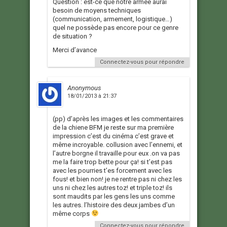
Question : est-ce que notre armée aurai
besoin de moyens techniques
(communication, armement, logistique…)
quel ne possède pas encore pour ce genre
de situation ?
Merci d’avance
Connectez-vous pour répondre
Anonymous
18/01/2013 à 21:37
(pp) d’après les images et les commentaires
de la chiene BFM je reste sur ma première
impression c’est du cinéma c’est grave et
même incroyable. collusion avec l’ennemi, et
l’autre borgne il travaille pour eux .on va pas
me la faire trop bette pour ça! si t’est pas
avec les pourries t’es forcement avec les
fous! et bien non! je ne rentre pas ni chez les
uns ni chez les autres toz! et triple toz! ils
sont maudits par les gens les uns comme
les autres. l’histoire des deux jambes d’un
même corps
Connectez-vous pour répondre