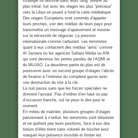
stratégie se dessine dans leurs rang, revenir au
plan initial, fuir avec les otages les plus “précieux”
vers la Libye en jouant à fond la carte médiatique.
Des otages Européens sont sommés d’appeler
leurs proches, voir des médias de leurs pays pour
transmettre un message d’apaisement et insister
sur la nécessité de négocier. La pression
internationale comme carburant. Les terroristes
quant à eux contactent des médias “amis” comme
Al Jazeera ou les agences Sahara Média ou ANI
qui sont devenus les portes paroles de l’AQMI et
du MUJAO. La deuxième partie du plan est de
poursuivre avec un second groupe d’otages l’abcès
de fixation à l’intérieur du complexe gazier avec
une destruction du site à la clé.
La nuit passe sans que les forces spéciales ne
donnent l’assaut. Pas d’ordres d’en haut ou pas
d’occasion franche, nul ne peux le dire pour le
moment.
En milieu de matinée, plusieurs groupes d’otages
parviennent à s’enfuir, les terroristes sont tétanisés
et ne quittent pas leurs positions, face à eux des
tireurs d’élite tirent sans volonté de toucher pour
marquer leur présence invisible et limiter les