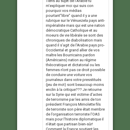
Tiens au sujet de l’Arabie tu
m’expliquer moi qui suis con
pourquoi vos médias
pourtant”libre” quand il y a une
rubrique sur le Vénuezela pays anti-
impérialiste mais qui est une nation
démocratique Catholique et au
moeurs de vie libérale se sont des
chroniques de diabolisation mais
quand il s’agit de l’Arabie pays pro-
Occidental et grand allier de vos
maître les Bourricains pardon
(Américains) nation au régime
théocratique et dictatorial ou les
femmes n’ont pas ce droit possible
de conduire une voiture vos
journaleux dans votre presstitués
(jeu de mot) sont beaucoup moins
enclin à la critique??? Je retourne
sur la Syrie qui est victime d’actes
de terrorisme par les amis de ton
président François Mimolette fils
de terroriste son père était membre
de l’organisation terroriste l’OAS
mais pour l’histoire diplomatique il
n’était que partisan bien-sûr!
Comment la France soutient les