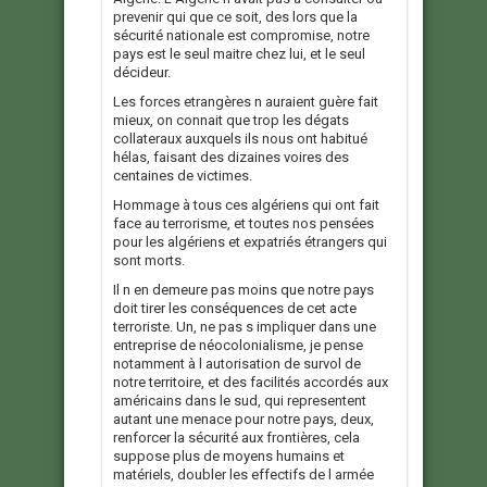
prevenir qui que ce soit, des lors que la
sécurité nationale est compromise, notre
pays est le seul maitre chez lui, et le seul
décideur.
Les forces etrangères n auraient guère fait
mieux, on connait que trop les dégats
collateraux auxquels ils nous ont habitué
hélas, faisant des dizaines voires des
centaines de victimes.
Hommage à tous ces algériens qui ont fait
face au terrorisme, et toutes nos pensées
pour les algériens et expatriés étrangers qui
sont morts.
Il n en demeure pas moins que notre pays
doit tirer les conséquences de cet acte
terroriste. Un, ne pas s impliquer dans une
entreprise de néocolonialisme, je pense
notamment à l autorisation de survol de
notre territoire, et des facilités accordés aux
américains dans le sud, qui representent
autant une menace pour notre pays, deux,
renforcer la sécurité aux frontières, cela
suppose plus de moyens humains et
matériels, doubler les effectifs de l armée