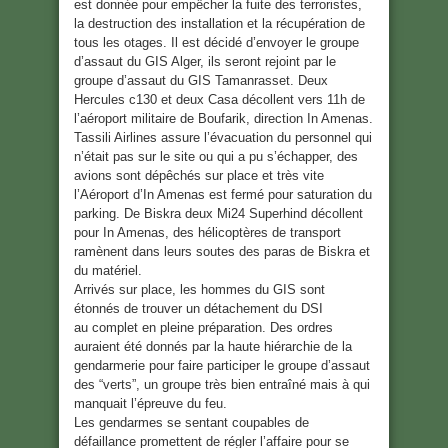
est donnée pour empêcher la fuite des terroristes,
la destruction des installation et la récupération de
tous les otages. Il est décidé d’envoyer le groupe
d’assaut du GIS Alger, ils seront rejoint par le
groupe d’assaut du GIS Tamanrasset. Deux
Hercules c130 et deux Casa décollent vers 11h de
l’aéroport militaire de Boufarik, direction In Amenas.
Tassili Airlines assure l’évacuation du personnel qui
n’était pas sur le site ou qui a pu s’échapper, des
avions sont dépêchés sur place et très vite
l’Aéroport d’In Amenas est fermé pour saturation du
parking. De Biskra deux Mi24 Superhind décollent
pour In Amenas, des hélicoptères de transport
ramènent dans leurs soutes des paras de Biskra et
du matériel.
Arrivés sur place, les hommes du GIS sont
étonnés de trouver un détachement du DSI
au complet en pleine préparation. Des ordres
auraient été donnés par la haute hiérarchie de la
gendarmerie pour faire participer le groupe d’assaut
des “verts”, un groupe très bien entraîné mais à qui
manquait l’épreuve du feu.
Les gendarmes se sentant coupables de
défaillance promettent de régler l’affaire pour se