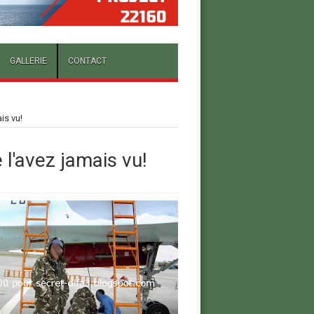
GALLERIE
CONTACT
is vu!
'avez jamais vu!