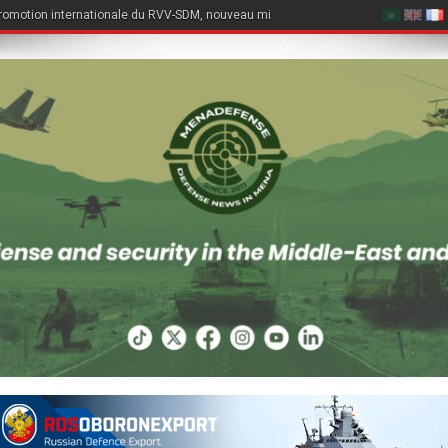
romotion internationale du RVV-SDM, nouveau missile air-air du Su-57E