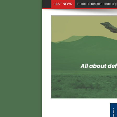
LAST NEWS
Rosoboronexport lance la p