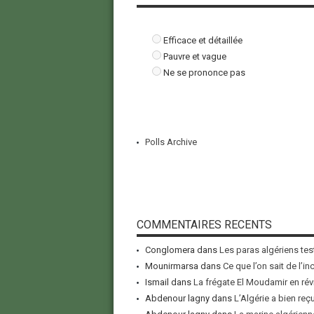
Efficace et détaillée
Pauvre et vague
Ne se prononce pas
Polls Archive
COMMENTAIRES RECENTS
Conglomera
dans
Les paras algériens tes
Mounirmarsa
dans
Ce que l’on sait de l’i
Ismail
dans
La frégate El Moudamir en rév
Abdenour lagny
dans
L’Algérie a bien reç