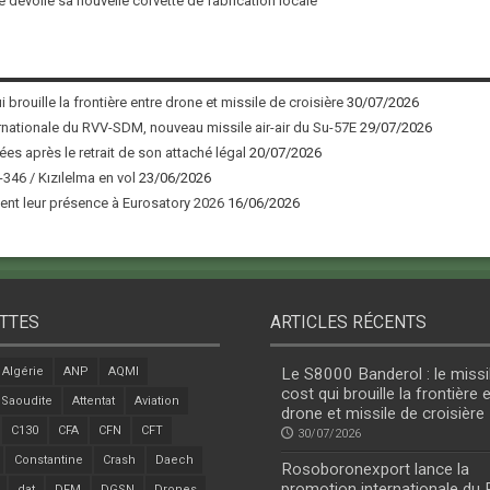
 dévoile sa nouvelle corvette de fabrication locale
 brouille la frontière entre drone et missile de croisière
30/07/2026
nationale du RVV-SDM, nouveau missile air-air du Su-57E
29/07/2026
ées après le retrait de son attaché légal
20/07/2026
346 / Kızılelma en vol
23/06/2026
nt leur présence à Eurosatory 2026
16/06/2026
TTES
ARTICLES RÉCENTS
Algérie
ANP
AQMI
Le S8000 Banderol : le missi
cost qui brouille la frontière 
 Saoudite
Attentat
Aviation
drone et missile de croisière
C130
CFA
CFN
CFT
30/07/2026
Constantine
Crash
Daech
Rosoboronexport lance la
promotion internationale du
dat
DFM
DGSN
Drones