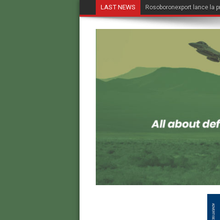
LAST NEWS
Rosoboronexport lance la p