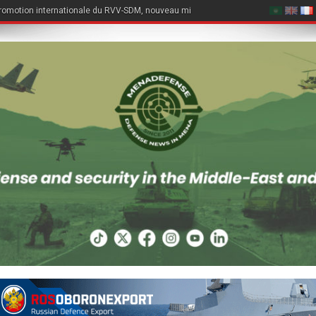
romotion internationale du RVV-SDM, nouveau missile air-air du Su-57E