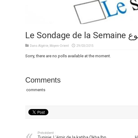
Le Sond
Dans
Algérie
,
Moyen-Orient
29/03/2015
Sorry, there are no polls available at the moment.
Comments
comments
Précédent :
Tunisie: L'émir de la katiba Okba Ibn
H