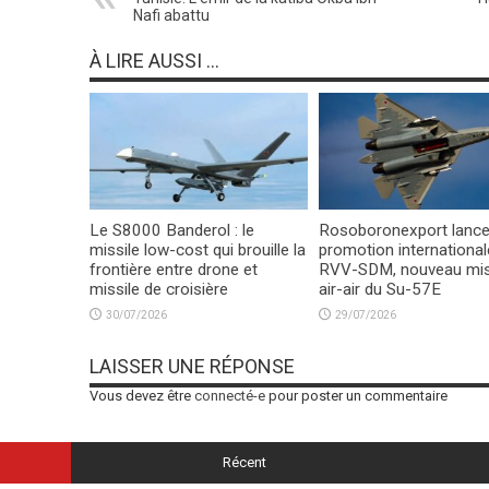
Nafi abattu
À LIRE AUSSI ...
Le S8000 Banderol : le
Rosoboronexport lance
missile low-cost qui brouille la
promotion international
frontière entre drone et
RVV-SDM, nouveau mis
missile de croisière
air-air du Su-57E
30/07/2026
29/07/2026
LAISSER UNE RÉPONSE
Vous devez être
connecté-e
pour poster un commentaire
Récent