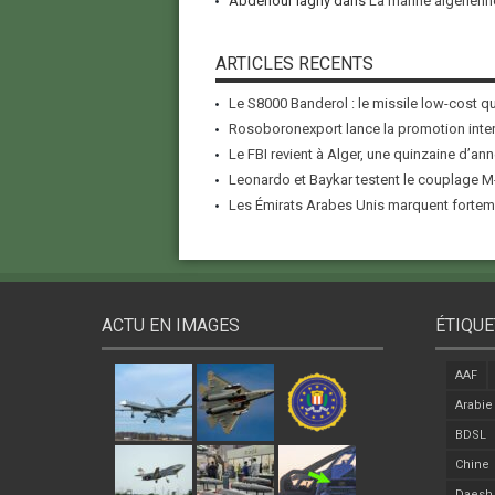
Abdenour lagny
dans
La marine algérienne
ARTICLES RECENTS
Le S8000 Banderol : le missile low-cost qui
Rosoboronexport lance la promotion inter
Le FBI revient à Alger, une quinzaine d’ann
Leonardo et Baykar testent le couplage M-
Les Émirats Arabes Unis marquent forteme
ACTU EN IMAGES
ÉTIQUE
AAF
Arabie
BDSL
Chine
Daesh