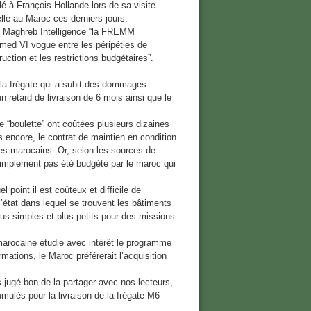
lé à François Hollande lors de sa visite
elle au Maroc ces derniers jours.
 Maghreb Intelligence “la FREMM
ed VI vogue entre les péripéties de
uction et les restrictions budgétaires”.
e la frégate qui a subit des dommages
n retard de livraison de 6 mois ainsi que le
e “boulette” ont coûtées plusieurs dizaines
s encore, le contrat de maintien en condition
res marocains. Or, selon les sources de
simplement pas été budgété par le maroc qui
point il est coûteux et difficile de
’état dans lequel se trouvent les bâtiments
lus simples et plus petits pour des missions
 marocaine étudie avec intérêt le programme
ations, le Maroc préférerait l’acquisition
 jugé bon de la partager avec nos lecteurs,
mulés pour la livraison de la frégate M6