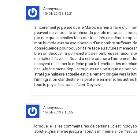
Anonymous
15/04/2013 à 13:21
Sincèrement je pense que le Maroc n’a rien a faire d’un navir
peuvent servir pour le bonheur du peuple marocain alors qu
par quelques missiles Klub ou Uran tirés en même temps de
mon humble avis va avoir besoin d’un nombre suffisant de 
conséquence pour pouvoir faire face au futures menaces terr
bien on découvrira qu’il existent de nombreuses raisons p
multiplier à l’avenir . Quand a cette course à l’armement
essayent d’allumer la mèche pour le bénéfice des march
car l’Algérie mène depuis toujours une politique de bon vo
stratégie militaire actuelle est clairement dirigée vers la lutte
l’immigration clandestine, la piraterie en mer et les autr
tous le pays n’est pas a l’abri. Deyaziz
Anonymous
15/04/2013 à 13:35
lorsque je lis les commentaires de certains…c’est incroya
abrutie…j’irai mémé jusqu’à “abrutiser” meme si ce n’est pa