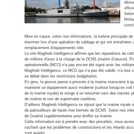
dérou
offici
Selon
Moham
constr
Mise en cause, selon nos informations, la turbine principale d
énormes lors d’une opération de sablage et qui ont entraînées u
remplacement d’équipements clés.
Le site Maghreb Intelligence affirme que les réparations de cett
de millions d’euro à la charge de la DCNS (maître d’oeuvre). Pi
opérationnelle (MCO) n’a pas encore été signé avec les militai
Maghreb Intelligence, ce MCO qui n’a pas été validé, n’a tout 
se débat dans les restrictions budgétaires.
En gros, la grosse panne a prouvée à la marine marocaine à quel 
maintenir un équipement aussi moderne (surtout lorsqu’en voit l
de la marine royale) et songe à se retourner vers des navires p
de routine et non de suprématie maritime.
D’ailleurs Maghreb Intelligence se réjouit que la marine royale
de patrouilleurs de haute mer hermès de DCNS. Selon nos inform
de Gowind supplémentaires pour étoffer sa marine.
Cette information est à prendre avec des pincettes, nous avons
sachant que les problèmes de constructions et les retards accu
sont avérés.