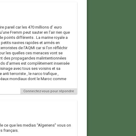
e pareil car les 470 millions d’ euro
’une Fremm peut sauter en l’air rien que
 points différents . La marine royale a
petits navires rapides et armés en
oristes de l’AQMI car si l’on réfléchir
our les quelles ces menaces vont se
 dont des propagandes malintentionnées
ands d’armes est complètement insensée
isinage avec tous ses voisins et sa
 anti terroriste , le narco trafique ,
es fléaux mondiaux dont le Maroc comme
Connectez-vous pour répondre
ble ce que les medias “Algeriens” vous on
s français.