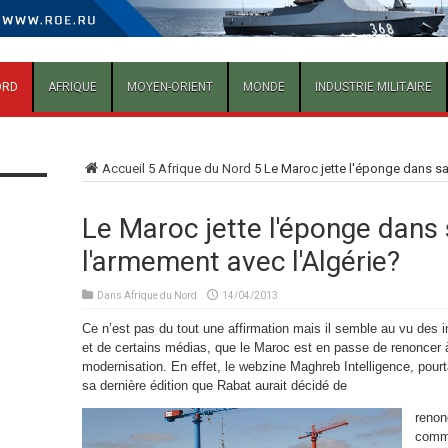
ORD
AFRIQUE
MOYEN-ORIENT
MONDE
INDUSTRIE MILITAIRE
Accueil
5
Afrique du Nord
5
Le Maroc jette l'éponge dans sa
Le Maroc jette l'éponge dans 
l'armement avec l'Algérie?
Dans
Afrique du Nord
14/04/2013
Ce n’est pas du tout une affirmation mais il semble au vu des 
et de certains médias, que le Maroc est en passe de renoncer
modernisation. En effet, le webzine Maghreb Intelligence, pou
sa dernière édition que Rabat aurait décidé de
renon
comma