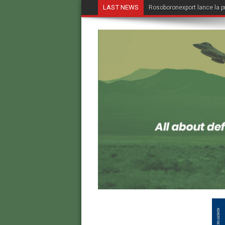
LAST NEWS
Rosoboronexport lance la p