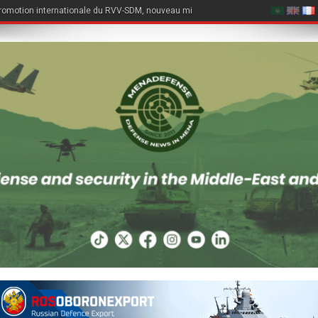
romotion internationale du RVV-SDM, nouveau missile air-air du Su-57E