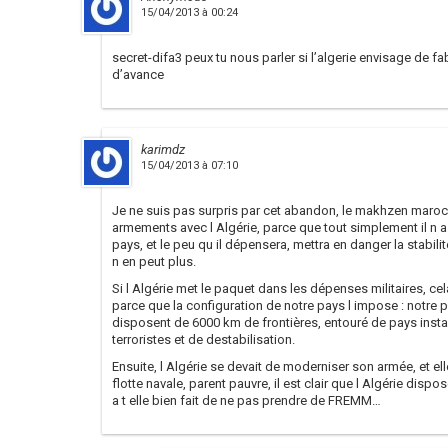
15/04/2013 à 00:24
secret-difa3 peux tu nous parler si l’algerie envisage de f
d’avance
karimdz
15/04/2013 à 07:10
Je ne suis pas surpris par cet abandon, le makhzen maroc
armements avec l Algérie, parce que tout simplement il n 
pays, et le peu qu il dépensera, mettra en danger la stabili
n en peut plus.
Si l Algérie met le paquet dans les dépenses militaires, cel
parce que la configuration de notre pays l impose : notre pa
disposent de 6000 km de frontières, entouré de pays insta
terroristes et de destabilisation.
Ensuite, l Algérie se devait de moderniser son armée, et ell
flotte navale, parent pauvre, il est clair que l Algérie disp
a t elle bien fait de ne pas prendre de FREMM…