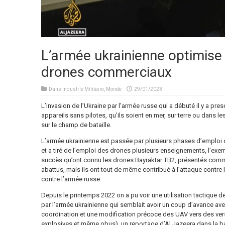
L’armée ukrainienne optimise 
drones commerciaux
Dans
Industrie Militaire
,
Monde
29/01/2023
L’invasion de l’Ukraine par l’armée russe qui a débuté il y a pr
appareils sans pilotes, qu’ils soient en mer, sur terre ou dans les
sur le champ de bataille.
L’armée ukrainienne est passée par plusieurs phases d’emploi
et a tiré de l’emploi des drones plusieurs enseignements, l’exem
succès qu’ont connu les drones Bayraktar TB2, présentés comme
abattus, mais ils ont tout de même contribué à l’attaque contre
contre l’armée russe.
Depuis le printemps 2022 on a pu voir une utilisation tactique 
par l’armée ukrainienne qui semblait avoir un coup d’avance a
coordination et une modification précoce des UAV vers des ve
explosives et même obus), un reportage d’Al Jazeera dans la 