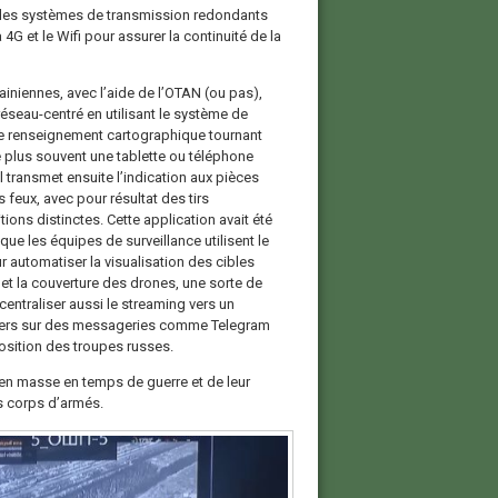
e des systèmes de transmission redondants
 4G et le Wifi pour assurer la continuité de la
ainiennes, avec l’aide de l’OTAN (ou pas),
seau-centré en utilisant le système de
de renseignement cartographique tournant
 plus souvent une tablette ou téléphone
 transmet ensuite l’indication aux pièces
s feux, avec pour résultat des tirs
ons distinctes. Cette application avait été
e les équipes de surveillance utilisent le
ur automatiser la visualisation des cibles
et la couverture des drones, une sorte de
entraliser aussi le streaming vers un
gers sur des messageries comme Telegram
osition des troupes russes.
 en masse en temps de guerre et de leur
s corps d’armés.