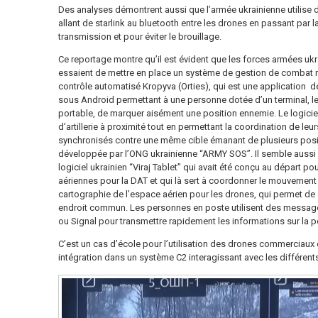
Des analyses démontrent aussi que l’armée ukrainienne utilis
allant de starlink au bluetooth entre les drones en passant par la
transmission et pour éviter le brouillage.
Ce reportage montre qu’il est évident que les forces armées ukr
essaient de mettre en place un système de gestion de combat ré
contrôle automatisé Kropyva (Orties), qui est une application 
sous Android permettant à une personne dotée d’un terminal, le
portable, de marquer aisément une position ennemie. Le logiciel
d’artillerie à proximité tout en permettant la coordination de leur
synchronisés contre une même cible émanant de plusieurs positi
développée par l’ONG ukrainienne “ARMY SOS”. Il semble aussi qu
logiciel ukrainien “Viraj Tablet” qui avait été conçu au départ po
aériennes pour la DAT et qui là sert à coordonner le mouvement 
cartographie de l’espace aérien pour les drones, qui permet de c
endroit commun. Les personnes en poste utilisent des messa
ou Signal pour transmettre rapidement les informations sur la p
C’est un cas d’école pour l’utilisation des drones commerciaux
intégration dans un système C2 interagissant avec les différent