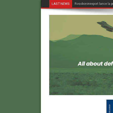
LAST NEWS
Le FBI revient à Alger, une 