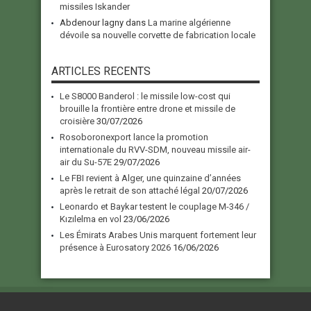
missiles Iskander
Abdenour lagny
dans
La marine algérienne
dévoile sa nouvelle corvette de fabrication locale
ARTICLES RECENTS
Le S8000 Banderol : le missile low-cost qui
brouille la frontière entre drone et missile de
croisière
30/07/2026
Rosoboronexport lance la promotion
internationale du RVV-SDM, nouveau missile air-
air du Su-57E
29/07/2026
Le FBI revient à Alger, une quinzaine d’années
après le retrait de son attaché légal
20/07/2026
Leonardo et Baykar testent le couplage M-346 /
Kızılelma en vol
23/06/2026
Les Émirats Arabes Unis marquent fortement leur
présence à Eurosatory 2026
16/06/2026