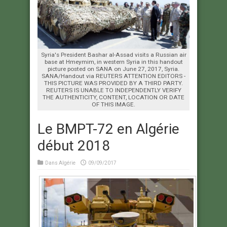
Syria's President Bashar al-Assad visits a Russian air
base at Hmeymim, in western Syria in this handout
picture posted on SANA on June 27, 2017, Syria.
SANA/Handout via REUTERS ATTENTION EDITORS -
THIS PICTURE WAS PROVIDED BY A THIRD PARTY.
REUTERS IS UNABLE TO INDEPENDENTLY VERIFY
THE AUTHENTICITY, CONTENT, LOCATION OR DATE
OF THIS IMAGE.
Le BMPT-72 en Algérie
début 2018
Dans
Algérie
09/09/2017