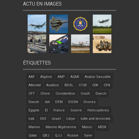
ACTU EN IMAGES
ÉTIQUETTES
AAF
Algérie
ANP
AQMI
Arabie Saoudite
Attentat
Aviation
BDSL
C130
CFA
CFN
CFT
Chine
Constantine
Crash
Daech
Daesh
dat
DFM
DGSN
Drones
Egypte
EI
France
Guerre
Helicopteres
Irak
ISIS
Israel
Libye
lutte anti terroriste
Marine
Marine Algérienne
Maroc
MDN
Qatar
QBJ
QJJ
Russie
Syrie