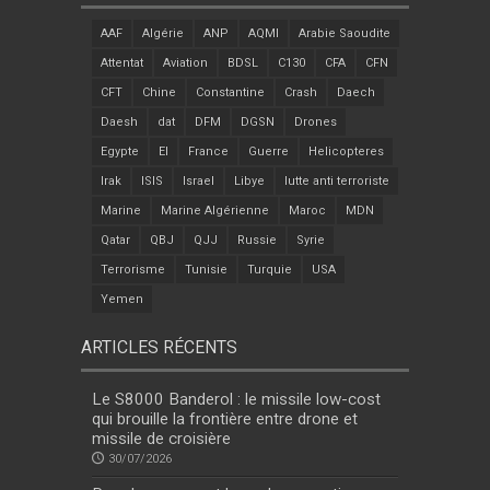
AAF
Algérie
ANP
AQMI
Arabie Saoudite
Attentat
Aviation
BDSL
C130
CFA
CFN
CFT
Chine
Constantine
Crash
Daech
Daesh
dat
DFM
DGSN
Drones
Egypte
EI
France
Guerre
Helicopteres
Irak
ISIS
Israel
Libye
lutte anti terroriste
Marine
Marine Algérienne
Maroc
MDN
Qatar
QBJ
QJJ
Russie
Syrie
Terrorisme
Tunisie
Turquie
USA
Yemen
ARTICLES RÉCENTS
Le S8000 Banderol : le missile low-cost
qui brouille la frontière entre drone et
missile de croisière
30/07/2026