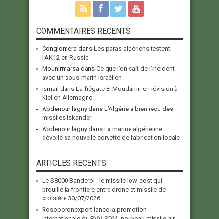
COMMENTAIRES RECENTS
Conglomera
dans
Les paras algériens testent
l’AK12 en Russie
Mounirmarsa
dans
Ce que l’on sait de l’incident
avec un sous-marin Israélien
Ismail
dans
La frégate El Moudamir en révision à
Kiel en Allemagne
Abdenour lagny
dans
L’Algérie a bien reçu des
missiles Iskander
Abdenour lagny
dans
La marine algérienne
dévoile sa nouvelle corvette de fabrication locale
ARTICLES RECENTS
Le S8000 Banderol : le missile low-cost qui
brouille la frontière entre drone et missile de
croisière
30/07/2026
Rosoboronexport lance la promotion
internationale du RVV-SDM, nouveau missile air-