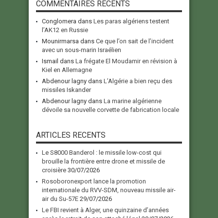
COMMENTAIRES RECENTS
Conglomera
dans
Les paras algériens testent
l’AK12 en Russie
Mounirmarsa
dans
Ce que l’on sait de l’incident
avec un sous-marin Israélien
Ismail
dans
La frégate El Moudamir en révision à
Kiel en Allemagne
Abdenour lagny
dans
L’Algérie a bien reçu des
missiles Iskander
Abdenour lagny
dans
La marine algérienne
dévoile sa nouvelle corvette de fabrication locale
ARTICLES RECENTS
Le S8000 Banderol : le missile low-cost qui
brouille la frontière entre drone et missile de
croisière
30/07/2026
Rosoboronexport lance la promotion
internationale du RVV-SDM, nouveau missile air-
air du Su-57E
29/07/2026
Le FBI revient à Alger, une quinzaine d’années