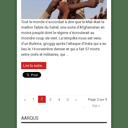
Tout le monde s’accordait à dire que le Mali était le
maillon faible du Sahel, une sorte d’Afghanistan en
moins peuplé dont le régime s’écroulerait au
moindre coup de vent. La tempête nous est venu
d’un Burkina, groggy après l’attaque d’Inata qui a eu
lieu le 14 novembre dernier et qui a fait 57 morts
entre civils et militaires, qui ...
Lire la suite...
2
«
1
3
4
5
»
Page 2 sur 9
...
Fin »
AARQUS