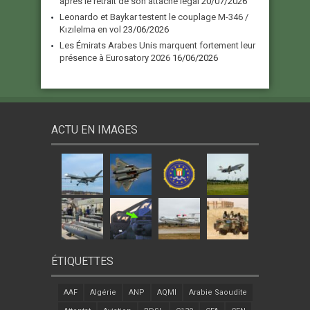
après le retrait de son attaché légal
20/07/2026
Leonardo et Baykar testent le couplage M-346 /
Kızılelma en vol
23/06/2026
Les Émirats Arabes Unis marquent fortement leur
présence à Eurosatory 2026
16/06/2026
ACTU EN IMAGES
ÉTIQUETTES
AAF
Algérie
ANP
AQMI
Arabie Saoudite