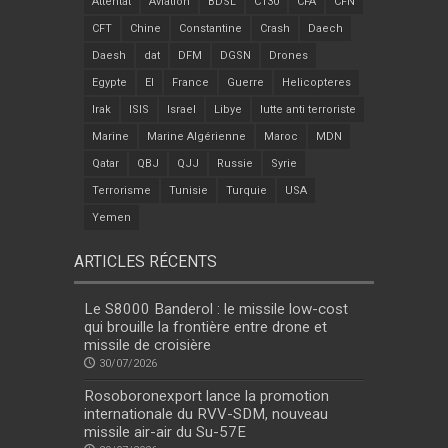
Attentat
Aviation
BDSL
C130
CFA
CFN
CFT
Chine
Constantine
Crash
Daech
Daesh
dat
DFM
DGSN
Drones
Egypte
EI
France
Guerre
Helicopteres
Irak
ISIS
Israel
Libye
lutte anti terroriste
Marine
Marine Algérienne
Maroc
MDN
Qatar
QBJ
QJJ
Russie
Syrie
Terrorisme
Tunisie
Turquie
USA
Yemen
ARTICLES RÉCENTS
Le S8000 Banderol : le missile low-cost
qui brouille la frontière entre drone et
missile de croisière
30/07/2026
Rosoboronexport lance la promotion
internationale du RVV-SDM, nouveau
missile air-air du Su-57E