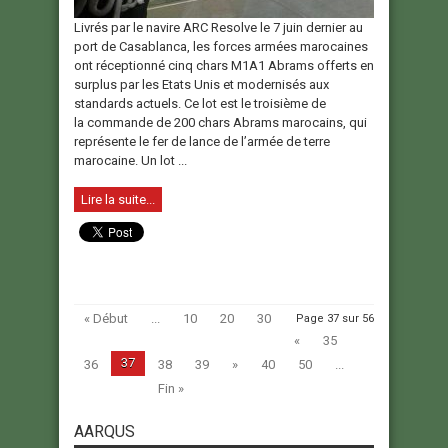
Livrés par le navire ARC Resolve le 7 juin dernier au
port de Casablanca, les forces armées marocaines
ont réceptionné cinq chars M1A1 Abrams offerts en
surplus par les Etats Unis et modernisés aux
standards actuels. Ce lot est le troisième de
la commande de 200 chars Abrams marocains, qui
représente le fer de lance de l’armée de terre
marocaine. Un lot ...
Lire la suite...
« Début
...
10
20
30
Page 37 sur 56
«
35
37
36
38
39
»
40
50
...
Fin »
AARQUS