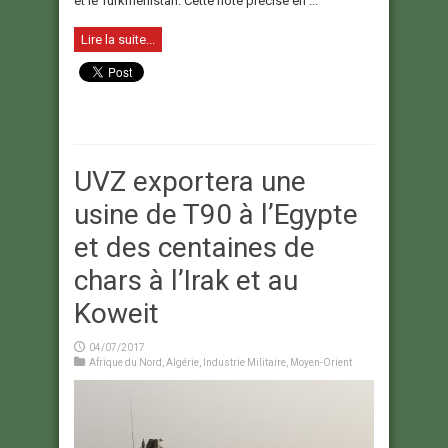
et le Turkménistan. Cette note précise en ...
Lire la suite...
UVZ exportera une
usine de T90 à l’Egypte
et des centaines de
chars à l’Irak et au
Koweit
04/07/2017
Afrique du Nord
,
Algérie
,
Industrie Militaire
,
Moyen-Orient