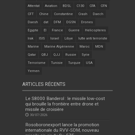
Attentat
Aviation
BDSL
C130
CFA
CFN
CFT
Chine
Constantine
Crash
Daech
Daesh
dat
DFM
DGSN
Drones
Egypte
EI
France
Guerre
Helicopteres
Irak
ISIS
Israel
Libye
lutte anti terroriste
Marine
Marine Algérienne
Maroc
MDN
Qatar
QBJ
QJJ
Russie
Syrie
Terrorisme
Tunisie
Turquie
USA
Yemen
ARTICLES RÉCENTS
Le S8000 Banderol : le missile low-cost
qui brouille la frontière entre drone et
missile de croisière
30/07/2026
Rosoboronexport lance la promotion
internationale du RVV-SDM, nouveau