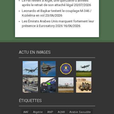
Le FBI revient à Alger, une quinzaine d’années
après le retrait de son attaché légal
20/07/2026
Leonardo et Baykar testent le couplage M-346 /
Kızılelma en vol
23/06/2026
Les Émirats Arabes Unis marquent fortement leur
présence à Eurosatory 2026
16/06/2026
ACTU EN IMAGES
ÉTIQUETTES
AAF
Algérie
ANP
AQMI
Arabie Saoudite