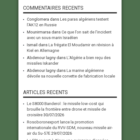
COMMENTAIRES RECENTS
Conglomera
dans
Les paras algériens testent
l’AK12 en Russie
Mounirmarsa
dans
Ce que l’on sait de l’incident
avec un sous-marin Israélien
Ismail
dans
La frégate El Moudamir en révision à
Kiel en Allemagne
Abdenour lagny
dans
L’Algérie a bien reçu des
missiles Iskander
Abdenour lagny
dans
La marine algérienne
dévoile sa nouvelle corvette de fabrication locale
ARTICLES RECENTS
Le S8000 Banderol : le missile low-cost qui
brouille la frontière entre drone et missile de
croisière
30/07/2026
Rosoboronexport lance la promotion
internationale du RVV-SDM, nouveau missile air-
air du Su-57E
29/07/2026