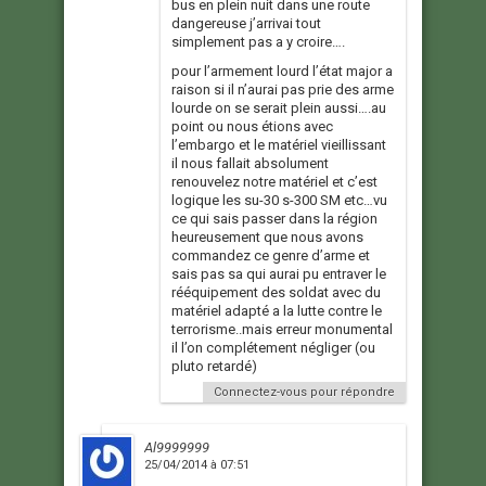
bus en plein nuit dans une route
dangereuse j’arrivai tout
simplement pas a y croire….
pour l’armement lourd l’état major a
raison si il n’aurai pas prie des arme
lourde on se serait plein aussi….au
point ou nous étions avec
l’embargo et le matériel vieillissant
il nous fallait absolument
renouvelez notre matériel et c’est
logique les su-30 s-300 SM etc…vu
ce qui sais passer dans la région
heureusement que nous avons
commandez ce genre d’arme et
sais pas sa qui aurai pu entraver le
rééquipement des soldat avec du
matériel adapté a la lutte contre le
terrorisme..mais erreur monumental
il l’on complétement négliger (ou
pluto retardé)
Connectez-vous pour répondre
Al9999999
25/04/2014 à 07:51