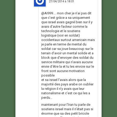
27/04/2014 à 18:01
@AI999…. mon cher je n’ai pas dit
que c’est grâce a sa uniquement
que israel avais gagné bien sur il y
avais d’autre facteur comme la
technologie et le soutiens
logistique (voir en soldat)
occidentaux surtout americain mais
je parle en terme de mental du
soldat car sa joue beaucoup sur le
terrain d’avoir un mental solide et a
block que d’envoyer des soldat du
service militaire qui n’avais aucune
envie d’être la et tu les envoie sur le
front sont aucune motivation
possible
et sa israel l’avais alors que la
majorité des pays arabe on oublier
la religion il n’y avais que leur
nationalisme et c’est ce qui les a
perdu…
maintenant pour l’Iran tu parle de
soutiens israel mais il n’était pas si
énorme que sa des petit bricole