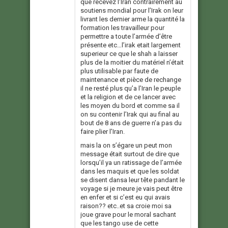
que recevez l’Iran contrairement au
soutiens mondial pour l’Irak on leur
livrant les dernier arme la quantité la
formation les travailleur pour
permettre a toute l’armée d’être
présente etc…l’irak etait largement
superieur ce que le shah a laisser
plus de la moitier du matériel n’était
plus utilisable par faute de
maintenance et pièce de rechange
il ne resté plus qu’a l’Iran le peuple
et la religion et de ce lancer avec
les moyen du bord et comme sa il
on su contenir l’Irak qui au final au
bout de 8 ans de guerre n’a pas du
faire plier l’Iran.
mais la on s’égare un peut mon
message était surtout de dire que
lorsqu’il ya un ratissage de l’armée
dans les maquis et que les soldat
se disent dansa leur tête pandant le
voyage si je meure je vais peut être
en enfer et si c’est eu qui avais
raison?? etc..et sa croie moi sa
joue grave pour le moral sachant
que les tango use de cette