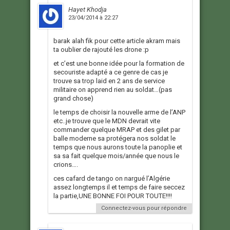
Hayet Khodja
23/04/2014 à 22:27
barak alah fik pour cette article akram mais
ta oublier de rajouté les drone :p
et c’est une bonne idée pour la formation de
secouriste adapté a ce genre de cas je
trouve sa trop laid en 2 ans de service
militaire on apprend rien au soldat…(pas
grand chose)
le temps de choisir la nouvelle arme de l’ANP
etc..je trouve que le MDN devrait vite
commander quelque MRAP et des gilet par
balle moderne sa protégera nos soldat le
temps que nous aurons toute la panoplie et
sa sa fait quelque mois/année que nous le
crions….
ces cafard de tango on nargué l’Algérie
assez longtemps il et temps de faire seccez
la partie,UNE BONNE FOI POUR TOUTE!!!!
Connectez-vous pour répondre