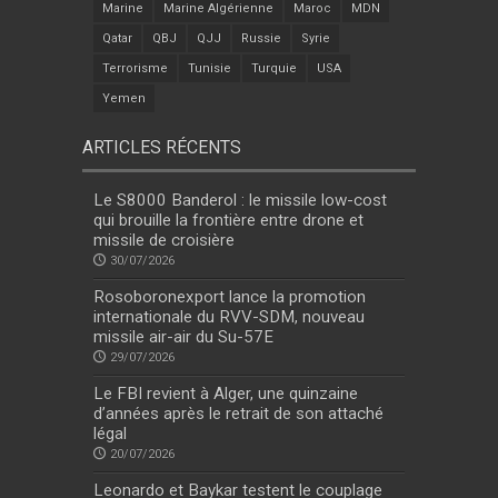
Marine
Marine Algérienne
Maroc
MDN
Qatar
QBJ
QJJ
Russie
Syrie
Terrorisme
Tunisie
Turquie
USA
Yemen
ARTICLES RÉCENTS
Le S8000 Banderol : le missile low-cost
qui brouille la frontière entre drone et
missile de croisière
30/07/2026
Rosoboronexport lance la promotion
internationale du RVV-SDM, nouveau
missile air-air du Su-57E
29/07/2026
Le FBI revient à Alger, une quinzaine
d’années après le retrait de son attaché
légal
20/07/2026
Leonardo et Baykar testent le couplage