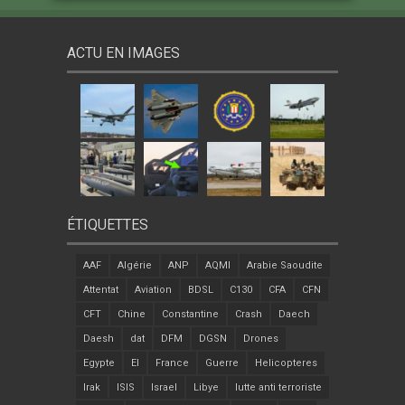
ACTU EN IMAGES
ÉTIQUETTES
AAF
Algérie
ANP
AQMI
Arabie Saoudite
Attentat
Aviation
BDSL
C130
CFA
CFN
CFT
Chine
Constantine
Crash
Daech
Daesh
dat
DFM
DGSN
Drones
Egypte
EI
France
Guerre
Helicopteres
Irak
ISIS
Israel
Libye
lutte anti terroriste