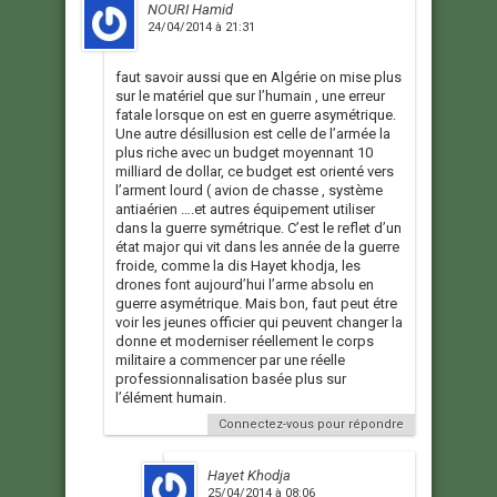
NOURI Hamid
24/04/2014 à 21:31
faut savoir aussi que en Algérie on mise plus
sur le matériel que sur l’humain , une erreur
fatale lorsque on est en guerre asymétrique.
Une autre désillusion est celle de l’armée la
plus riche avec un budget moyennant 10
milliard de dollar, ce budget est orienté vers
l’arment lourd ( avion de chasse , système
antiaérien ….et autres équipement utiliser
dans la guerre symétrique. C’est le reflet d’un
état major qui vit dans les année de la guerre
froide, comme la dis Hayet khodja, les
drones font aujourd’hui l’arme absolu en
guerre asymétrique. Mais bon, faut peut étre
voir les jeunes officier qui peuvent changer la
donne et moderniser réellement le corps
militaire a commencer par une réelle
professionnalisation basée plus sur
l’élément humain.
Connectez-vous pour répondre
Hayet Khodja
25/04/2014 à 08:06