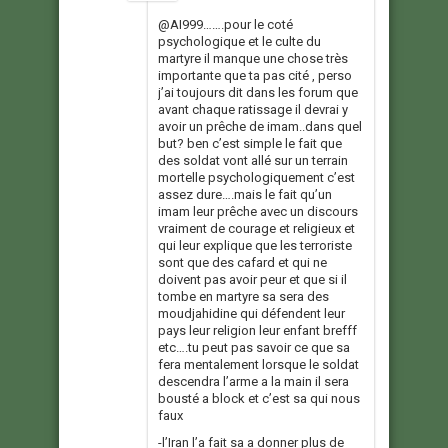
@AI999…….pour le coté
psychologique et le culte du
martyre il manque une chose très
importante que ta pas cité , perso
j’ai toujours dit dans les forum que
avant chaque ratissage il devrai y
avoir un prêche de imam..dans quel
but? ben c’est simple le fait que
des soldat vont allé sur un terrain
mortelle psychologiquement c’est
assez dure….mais le fait qu’un
imam leur prêche avec un discours
vraiment de courage et religieux et
qui leur explique que les terroriste
sont que des cafard et qui ne
doivent pas avoir peur et que si il
tombe en martyre sa sera des
moudjahidine qui défendent leur
pays leur religion leur enfant brefff
etc….tu peut pas savoir ce que sa
fera mentalement lorsque le soldat
descendra l’arme a la main il sera
bousté a block et c’est sa qui nous
faux
-l’Iran l’a fait sa a donner plus de