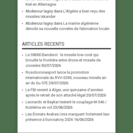
Kiel en Allemagne
Abdenour lagny
dans
L’Algérie a bien reçu des
missiles Iskander
Abdenour lagny
dans
La marine algérienne
dévoile sa nouvelle corvette de fabrication locale
ARTICLES RECENTS
Le S8000 Banderol : le missile low-cost qui
brouille la frontière entre drone et missile de
croisière
30/07/2026
Rosoboronexport lance la promotion
internationale du RVV-SDM, nouveau missile air-
air du Su-57E
29/07/2026
Le FBI revient à Alger, une quinzaine d’années
après le retrait de son attaché légal
20/07/2026
Leonardo et Baykar testent le couplage M-346 /
Kızılelma en vol
23/06/2026
Les Émirats Arabes Unis marquent fortement leur
présence à Eurosatory 2026
16/06/2026