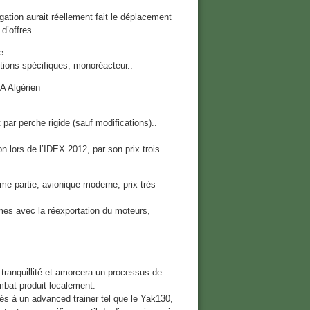
ation aurait réellement fait le déplacement
d’offres.
e
ions spécifiques, monoréacteur..
CA Algérien
par perche rigide (sauf modifications)..
on lors de l’IDEX 2012, par son prix trois
e partie, avionique moderne, prix très
es avec la réexportation du moteurs,
e
tranquillité et amorcera un processus de
ombat produit localement.
és à un advanced trainer tel que le Yak130,