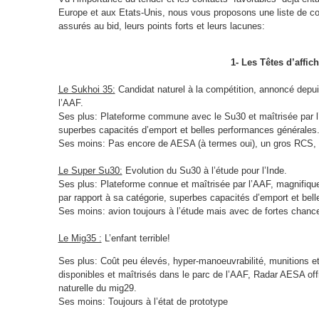
Europe et aux Etats-Unis, nous vous proposons une liste de co
assurés au bid, leurs points forts et leurs lacunes:
1- Les Têtes d’affich
Le Sukhoi 35:
Candidat naturel à la compétition, annoncé dep
l’AAF.
Ses plus: Plateforme commune avec le Su30 et maîtrisée par 
superbes capacités d’emport et belles performances générales
Ses moins: Pas encore de AESA (à termes oui), un gros RCS,
Le Super Su30:
Evolution du Su30 à l’étude pour l’Inde.
Ses plus: Plateforme connue et
maîtrisée
par l’AAF, magnifique
par rapport à sa catégorie, superbes capacités d’emport et bel
Ses moins: avion toujours à l’étude mais avec de fortes chance
Le Mig35 :
L’enfant terrible!
Ses plus:
Coût peu élevés, hyper-manoeuvrabilité, munitions e
disponibles et maîtrisés dans le parc de l’AAF, Radar AESA of
naturelle du mig29.
Ses moins: Toujours à l’état de prototype