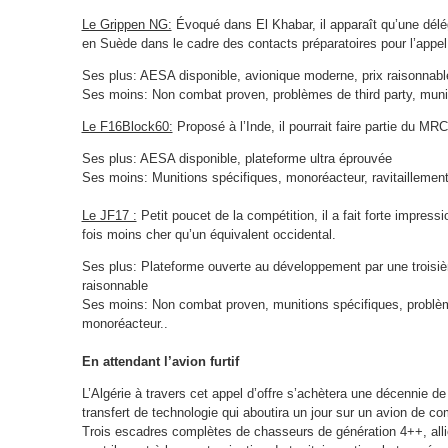
Le Grippen NG:
Évoqué dans El Khabar, il apparaît qu’une délég
en Suède dans le cadre des contacts préparatoires pour l’appel 
Ses plus: AESA disponible, avionique moderne, prix raisonnabl
Ses moins: Non combat proven, problèmes de third party, munit
Le F16Block60:
Proposé à l’Inde, il pourrait faire partie du MR
Ses plus: AESA disponible, plateforme ultra éprouvée
Ses moins: Munitions spécifiques, monoréacteur, ravitaillement 
Le JF17 :
Petit poucet de la compétition, il a fait forte impressi
fois moins cher qu’un équivalent occidental.
Ses plus: Plateforme ouverte au développement par une troisièm
raisonnable
Ses moins: Non combat proven, munitions spécifiques, problèm
monoréacteur..
En attendant l’avion furtif
L’Algérie à travers cet appel d’offre s’achètera une décennie d
transfert de technologie qui aboutira un jour sur un avion de c
Trois escadres complètes de chasseurs de génération 4++, alli