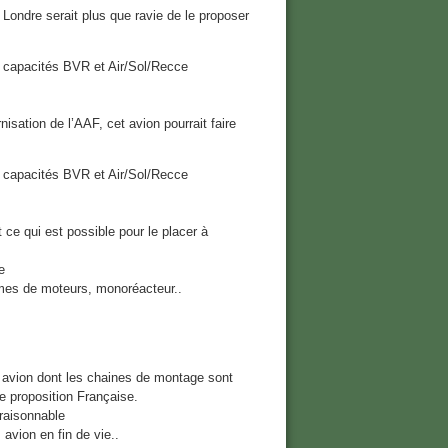
Londre serait plus que ravie de le proposer
 capacités BVR et Air/Sol/Recce
…
isation de l’AAF, cet avion pourrait faire
 capacités BVR et Air/Sol/Recce
…
ce qui est possible pour le placer à
e
mes de moteurs, monoréacteur..
 avion dont les chaines de montage sont
e proposition Française.
raisonnable
vion en fin de vie..