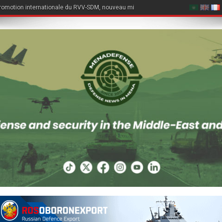
romotion internationale du RVV-SDM, nouveau missile air-air du Su-57E