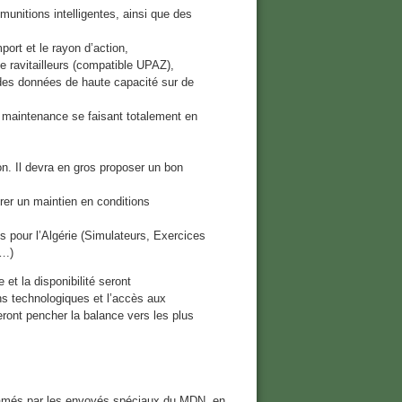
munitions intelligentes, ainsi que des
port et le rayon d’action,
 de ravitailleurs (compatible UPAZ),
r des données de haute capacité sur de
sa maintenance se faisant totalement en
tion. Il devra en gros proposer un bon
rer un maintien en conditions
 pour l’Algérie (Simulateurs, Exercices
tu….)
 et la disponibilité seront
ns technologiques et l’accès aux
ont pencher la balance vers les plus
ntamés par les envoyés spéciaux du MDN, en