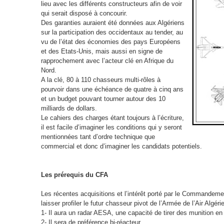
lieu avec les différents constructeurs afin de voir
qui serait disposé à concourir.
Des garanties auraient été données aux Algériens
sur la participation des occidentaux au tender, au
vu de l’état des économies des pays Européens
et des Etats-Unis, mais aussi en signe de
rapprochement avec l’acteur clé en Afrique du
Nord.
A la clé, 80 à 110 chasseurs multi-rôles à
pourvoir dans une échéance de quatre à cinq ans
et un budget pouvant tourner autour des 10
milliards de dollars.
Le cahiers des charges étant toujours à l’écriture,
il est facile d’imaginer les conditions qui y seront
mentionnées tant d’ordre technique que
commercial et donc d’imaginer les candidats potentiels.
Les prérequis du CFA
Les récentes acquisitions et l’intérêt porté par le Commandem
laisser profiler le futur chasseur pivot de l’Armée de l’Air Algéri
1- Il aura un radar AESA, une capacité de tirer des munition e
2- Il sera de préférence bi-réacteur,