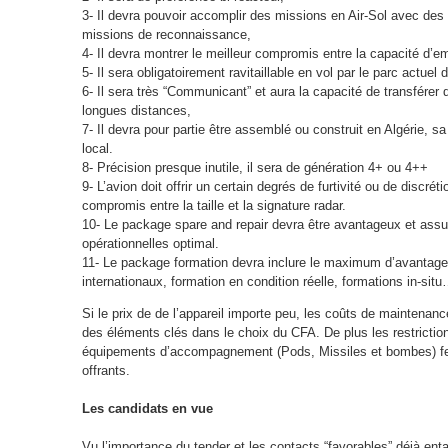
3- Il devra pouvoir accomplir des missions en Air-Sol avec des 
missions de reconnaissance,
4- Il devra montrer le meilleur compromis entre la capacité d’em
5- Il sera obligatoirement ravitaillable en vol par le parc actuel
6- Il sera très “Communicant” et aura la capacité de transfére
longues distances,
7- Il devra pour partie être assemblé ou construit en Algérie, 
local.
8- Précision presque inutile, il sera de génération 4+ ou 4++
9- L’avion doit offrir un certain degrés de furtivité ou de discré
compromis entre la taille et la signature radar.
10- Le package spare and repair devra être avantageux et assu
opérationnelles optimal.
11- Le package formation devra inclure le maximum d’avantages
internationaux, formation en condition réelle, formations in-si
Si le prix de de l’appareil importe peu, les coûts de maintenance
des éléments clés dans le choix du CFA. De plus les restrictio
équipements d’accompagnement (Pods, Missiles et bombes) fer
offrants.
Les candidats en vue
Vu l’importance du tender et les contacts “favorables” déjà e