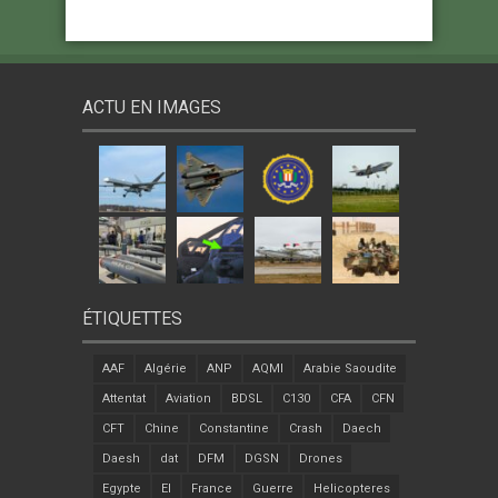
ACTU EN IMAGES
ÉTIQUETTES
AAF
Algérie
ANP
AQMI
Arabie Saoudite
Attentat
Aviation
BDSL
C130
CFA
CFN
CFT
Chine
Constantine
Crash
Daech
Daesh
dat
DFM
DGSN
Drones
Egypte
EI
France
Guerre
Helicopteres