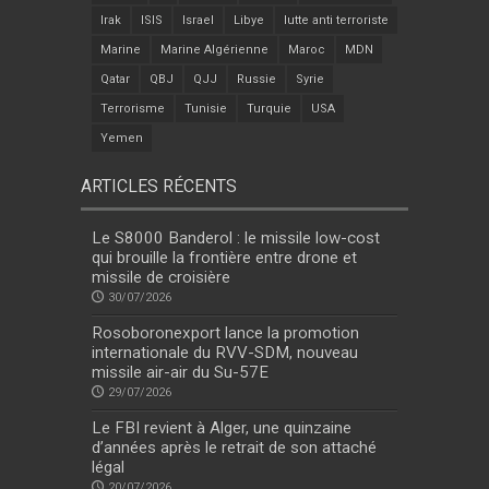
Irak
ISIS
Israel
Libye
lutte anti terroriste
Marine
Marine Algérienne
Maroc
MDN
Qatar
QBJ
QJJ
Russie
Syrie
Terrorisme
Tunisie
Turquie
USA
Yemen
ARTICLES RÉCENTS
Le S8000 Banderol : le missile low-cost
qui brouille la frontière entre drone et
missile de croisière
30/07/2026
Rosoboronexport lance la promotion
internationale du RVV-SDM, nouveau
missile air-air du Su-57E
29/07/2026
Le FBI revient à Alger, une quinzaine
d’années après le retrait de son attaché
légal
20/07/2026