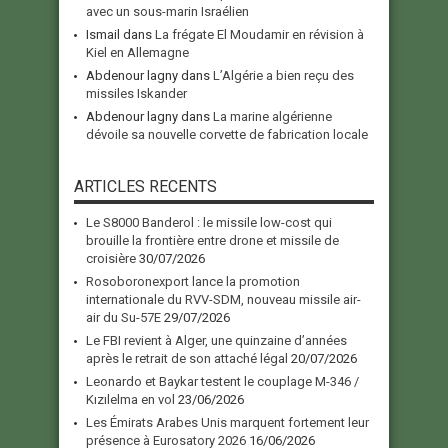
avec un sous-marin Israélien
Ismail
dans
La frégate El Moudamir en révision à
Kiel en Allemagne
Abdenour lagny
dans
L’Algérie a bien reçu des
missiles Iskander
Abdenour lagny
dans
La marine algérienne
dévoile sa nouvelle corvette de fabrication locale
ARTICLES RECENTS
Le S8000 Banderol : le missile low-cost qui
brouille la frontière entre drone et missile de
croisière
30/07/2026
Rosoboronexport lance la promotion
internationale du RVV-SDM, nouveau missile air-
air du Su-57E
29/07/2026
Le FBI revient à Alger, une quinzaine d’années
après le retrait de son attaché légal
20/07/2026
Leonardo et Baykar testent le couplage M-346 /
Kızılelma en vol
23/06/2026
Les Émirats Arabes Unis marquent fortement leur
présence à Eurosatory 2026
16/06/2026