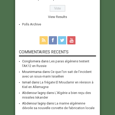
View Results
Polls Archive
COMMENTAIRES RECENTS
Conglomera
dans
Les paras algériens testent
l’AK12 en Russie
Mounirmarsa
dans
Ce que l’on sait de l’incident
avec un sous-marin Israélien
Ismail
dans
La frégate El Moudamir en révision à
Kiel en Allemagne
Abdenour lagny
dans
L’Algérie a bien reçu des
missiles Iskander
Abdenour lagny
dans
La marine algérienne
dévoile sa nouvelle corvette de fabrication locale