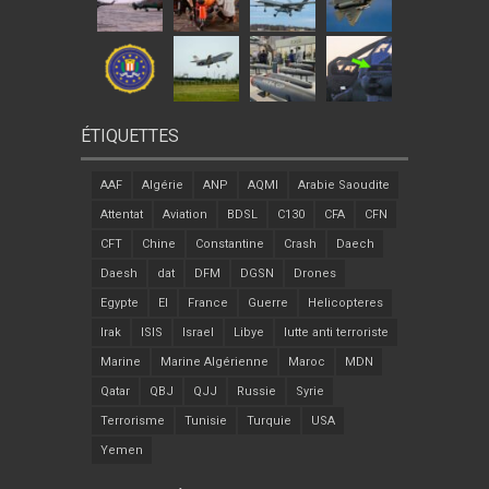
ÉTIQUETTES
AAF
Algérie
ANP
AQMI
Arabie Saoudite
Attentat
Aviation
BDSL
C130
CFA
CFN
CFT
Chine
Constantine
Crash
Daech
Daesh
dat
DFM
DGSN
Drones
Egypte
EI
France
Guerre
Helicopteres
Irak
ISIS
Israel
Libye
lutte anti terroriste
Marine
Marine Algérienne
Maroc
MDN
Qatar
QBJ
QJJ
Russie
Syrie
Terrorisme
Tunisie
Turquie
USA
Yemen