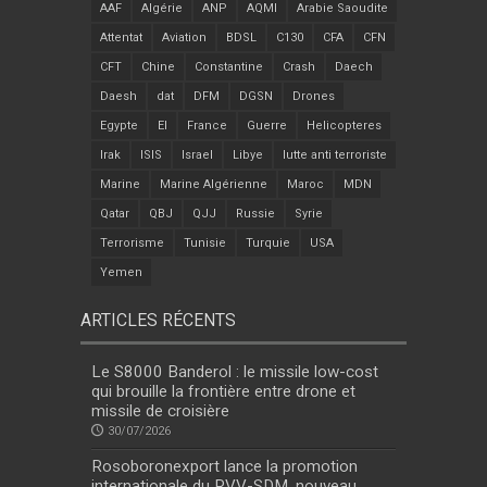
AAF
Algérie
ANP
AQMI
Arabie Saoudite
Attentat
Aviation
BDSL
C130
CFA
CFN
CFT
Chine
Constantine
Crash
Daech
Daesh
dat
DFM
DGSN
Drones
Egypte
EI
France
Guerre
Helicopteres
Irak
ISIS
Israel
Libye
lutte anti terroriste
Marine
Marine Algérienne
Maroc
MDN
Qatar
QBJ
QJJ
Russie
Syrie
Terrorisme
Tunisie
Turquie
USA
Yemen
ARTICLES RÉCENTS
Le S8000 Banderol : le missile low-cost
qui brouille la frontière entre drone et
missile de croisière
30/07/2026
Rosoboronexport lance la promotion
internationale du RVV-SDM, nouveau