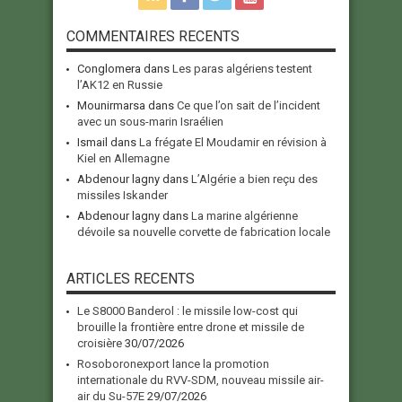
COMMENTAIRES RECENTS
Conglomera
dans
Les paras algériens testent
l’AK12 en Russie
Mounirmarsa
dans
Ce que l’on sait de l’incident
avec un sous-marin Israélien
Ismail
dans
La frégate El Moudamir en révision à
Kiel en Allemagne
Abdenour lagny
dans
L’Algérie a bien reçu des
missiles Iskander
Abdenour lagny
dans
La marine algérienne
dévoile sa nouvelle corvette de fabrication locale
ARTICLES RECENTS
Le S8000 Banderol : le missile low-cost qui
brouille la frontière entre drone et missile de
croisière
30/07/2026
Rosoboronexport lance la promotion
internationale du RVV-SDM, nouveau missile air-
air du Su-57E
29/07/2026