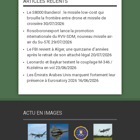
ARTICLES RECENTS
Le S8000 Banderol : le missile low-cost qui
brouille la frontière entre drone et missile de
croisière
30/07/2026
Rosoboronexport lance la promotion
internationale du RVV-SDM, nouveau missile air-
air du Su-57E
29/07/2026
Le FBI revient à Alger, une quinzaine d’années
après le retrait de son attaché légal
20/07/2026
Leonardo et Baykar testent le couplage M-346 /
Kızılelma en vol
23/06/2026
Les Émirats Arabes Unis marquent fortement leur
présence à Eurosatory 2026
16/06/2026
ACTU EN IMAGES