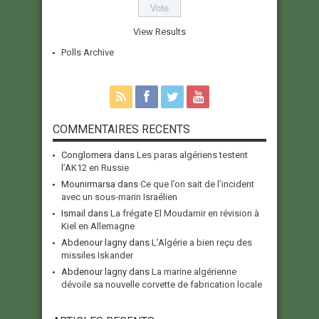
View Results
Polls Archive
COMMENTAIRES RECENTS
Conglomera
dans
Les paras algériens testent
l’AK12 en Russie
Mounirmarsa
dans
Ce que l’on sait de l’incident
avec un sous-marin Israélien
Ismail
dans
La frégate El Moudamir en révision à
Kiel en Allemagne
Abdenour lagny
dans
L’Algérie a bien reçu des
missiles Iskander
Abdenour lagny
dans
La marine algérienne
dévoile sa nouvelle corvette de fabrication locale