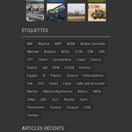
ÉTIQUETTES
AAF
Algérie
ANP
AQMI
Arabie Saoudite
Attentat
Aviation
BDSL
C130
CFA
CFN
CFT
Chine
Constantine
Crash
Daech
Daesh
dat
DFM
DGSN
Drones
Egypte
EI
France
Guerre
Helicopteres
Irak
ISIS
Israel
Libye
lutte anti terroriste
Marine
Marine Algérienne
Maroc
MDN
Qatar
QBJ
QJJ
Russie
Syrie
Terrorisme
Tunisie
Turquie
USA
Yemen
ARTICLES RÉCENTS