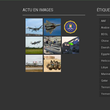
ACTU EN IMAGES
ÉTIQUE
AAF
Arabie
BDSL
Chine
Daesh
Egypte
Helico
Libye
Marine
Qatar
Terror
Yeme