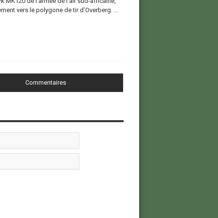
 MK120 de l’armée de l’air sud-africaine,
ent vers le polygone de tir d’Overberg. ...
Commentaires