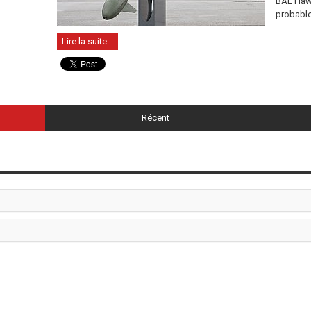
BAE Hawk
probablem
Lire la suite...
Récent