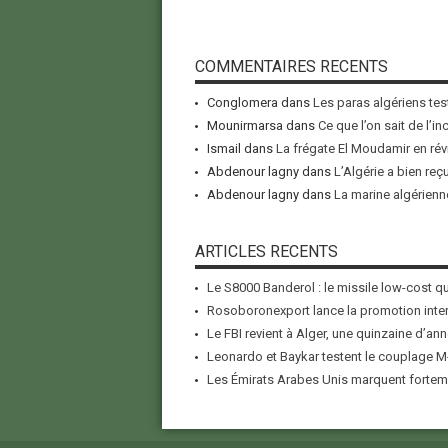
COMMENTAIRES RECENTS
Conglomera
dans
Les paras algériens tes
Mounirmarsa
dans
Ce que l’on sait de l’i
Ismail
dans
La frégate El Moudamir en rév
Abdenour lagny
dans
L’Algérie a bien reç
Abdenour lagny
dans
La marine algérienne
ARTICLES RECENTS
Le S8000 Banderol : le missile low-cost qui
Rosoboronexport lance la promotion inter
Le FBI revient à Alger, une quinzaine d’ann
Leonardo et Baykar testent le couplage M-
Les Émirats Arabes Unis marquent forteme