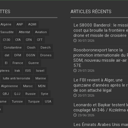
TTES
ARTICLES RÉCENTS
Algérie
ANP
AQMI
Le S8000 Banderol : le missi
cost qui brouille la frontière 
 Saoudite
Attentat
Aviation
drone et missile de croisière
C130
CFA
CFN
CFT
30/07/2026
Constantine
Crash
Daech
Rosoboronexport lance la
promotion internationale du
dat
DFM
DGSN
Drones
SDM, nouveau missile air-air
EI
France
Guerre
57E
pteres
Irak
ISIS
Israel
29/07/2026
lutte anti terroriste
Marine
Le FBI revient à Alger, une
quinzaine d’années après le r
 Algérienne
Maroc
MDN
de son attaché légal
QBJ
QJJ
Russie
Syrie
20/07/2026
isme
Tunisie
Turquie
USA
Leonardo et Baykar testent l
n
couplage M-346 / Kızılelma 
23/06/2026
Les Émirats Arabes Unis ma