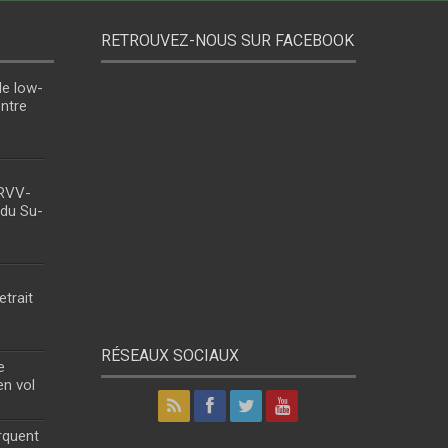
RETROUVEZ-NOUS SUR FACEBOOK
le low-
entre
 RVV-
 du Su-
etrait
RÉSEAUX SOCIAUX
e
en vol
rquent