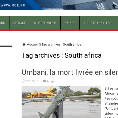
ORD
AFRIQUE
MOYEN-ORIENT
MONDE
INDUSTRIE MILITAIRE
Accueil
5
Tag archives : South africa
Tag archives :
South africa
Umbani, la mort livrée en sile
22/07/2015
Afrique
S’il est 
Africain
Peu coût
atteindre
l’Umbani/
vidéo mon