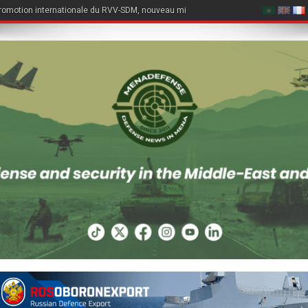
romotion internationale du RVV-SDM, nouveau missile air-air du Su-57E