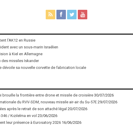
tent l’AK12 en Russie
ncident avec un sous-marin Israélien
ision à Kiel en Allemagne
u des missiles Iskander
 dévoile sa nouvelle corvette de fabrication locale
 brouille la frontière entre drone et missile de croisière
30/07/2026
nationale du RVV-SDM, nouveau missile air-air du Su-57E
29/07/2026
ées après le retrait de son attaché légal
20/07/2026
346 / Kızılelma en vol
23/06/2026
nt leur présence à Eurosatory 2026
16/06/2026