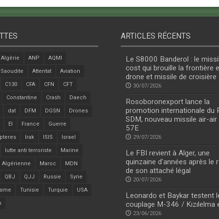
TTES
ARTICLES RÉCENTS
Algérie
ANP
AQMI
Le S8000 Banderol : le missi
cost qui brouille la frontière 
 Saoudite
Attentat
Aviation
drone et missile de croisière
C130
CFA
CFN
CFT
30/07/2026
Constantine
Crash
Daech
Rosoboronexport lance la
promotion internationale du
dat
DFM
DGSN
Drones
SDM, nouveau missile air-air
EI
France
Guerre
57E
pteres
Irak
ISIS
Israel
29/07/2026
lutte anti terroriste
Marine
Le FBI revient à Alger, une
quinzaine d’années après le r
 Algérienne
Maroc
MDN
de son attaché légal
QBJ
QJJ
Russie
Syrie
20/07/2026
isme
Tunisie
Turquie
USA
Leonardo et Baykar testent l
n
couplage M-346 / Kızılelma 
23/06/2026