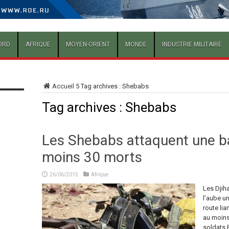
ORD
AFRIQUE
MOYEN-ORIENT
MONDE
INDUSTRIE MILITAIRE
Accueil
5
Tag archives : Shebabs
Tag archives :
Shebabs
Les Shebabs attaquent une ba
moins 30 morts
26/06/2015
Afrique
Les Djih
l’aube un
route li
au moins
soldats B