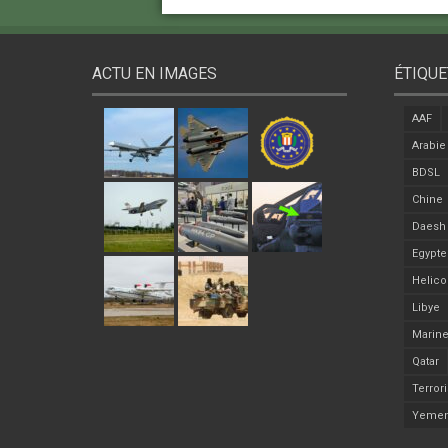
ACTU EN IMAGES
ÉTIQUE
AAF
Arabie
BDSL
Chine
Daesh
Egypte
Helico
Libye
Marine
Qatar
Terror
Yeme