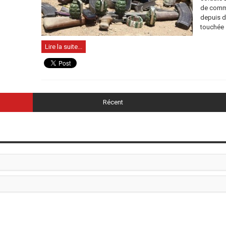
de commu
depuis d
touchée .
Lire la suite...
Récent