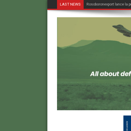
LAST NEWS
Rosoboronexport lance la p