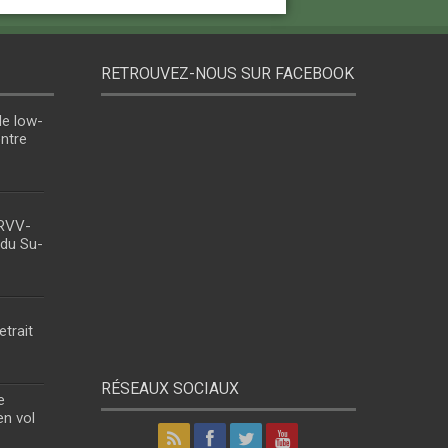
RETROUVEZ-NOUS SUR FACEBOOK
le low-
entre
 RVV-
 du Su-
etrait
RÉSEAUX SOCIAUX
e
en vol