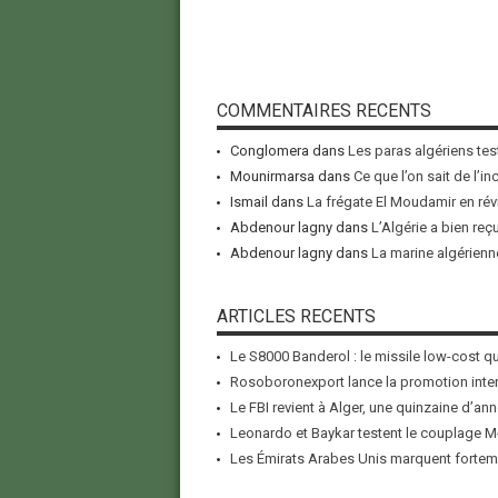
COMMENTAIRES RECENTS
Conglomera
dans
Les paras algériens tes
Mounirmarsa
dans
Ce que l’on sait de l’i
Ismail
dans
La frégate El Moudamir en rév
Abdenour lagny
dans
L’Algérie a bien reç
Abdenour lagny
dans
La marine algérienne
ARTICLES RECENTS
Le S8000 Banderol : le missile low-cost qui
Rosoboronexport lance la promotion inter
Le FBI revient à Alger, une quinzaine d’ann
Leonardo et Baykar testent le couplage M-
Les Émirats Arabes Unis marquent forteme