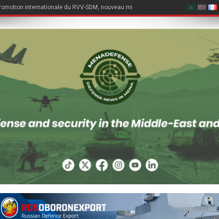
romotion internationale du RVV-SDM, nouveau missile air-air du Su-57E