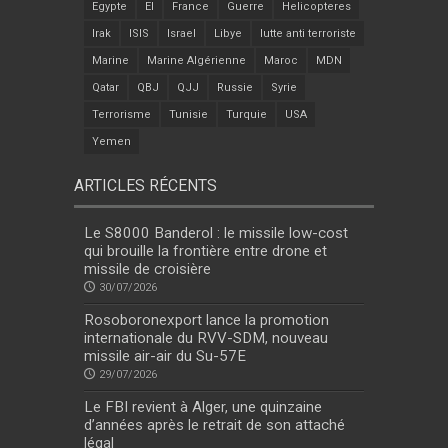
Egypte
EI
France
Guerre
Helicopteres
Irak
ISIS
Israel
Libye
lutte anti terroriste
Marine
Marine Algérienne
Maroc
MDN
Qatar
QBJ
QJJ
Russie
Syrie
Terrorisme
Tunisie
Turquie
USA
Yemen
ARTICLES RÉCENTS
Le S8000 Banderol : le missile low-cost
qui brouille la frontière entre drone et
missile de croisière
30/07/2026
Rosoboronexport lance la promotion
internationale du RVV-SDM, nouveau
missile air-air du Su-57E
29/07/2026
Le FBI revient à Alger, une quinzaine
d’années après le retrait de son attaché
légal