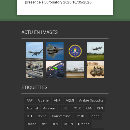
présence à Eurosatory 2026
16/06/2026
ACTU EN IMAGES
ÉTIQUETTES
AAF
Algérie
ANP
AQMI
Arabie Saoudite
Attentat
Aviation
BDSL
C130
CFA
CFN
CFT
Chine
Constantine
Crash
Daech
Daesh
dat
DFM
DGSN
Drones