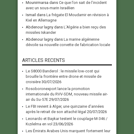
Mounirmarsa
dans
Ce que l’on sait de l’incident
avec un sous-marin Israélien
Ismail
dans
La frégate El Moudamir en révision à
Kiel en Allemagne
Abdenour lagny
dans
L’Algérie a bien reçu des
missiles Iskander
Abdenour lagny
dans
La marine algérienne
dévoile sa nouvelle corvette de fabrication locale
ARTICLES RECENTS
Le S8000 Banderol : le missile low-cost qui
brouille la frontière entre drone et missile de
croisière
30/07/2026
Rosoboronexport lance la promotion
internationale du RVV-SDM, nouveau missile air-
air du Su-57E
29/07/2026
Le FBI revient à Alger, une quinzaine d’années
après le retrait de son attaché légal
20/07/2026
Leonardo et Baykar testent le couplage M-346 /
Kızılelma en vol
23/06/2026
Les Émirats Arabes Unis marquent fortement leur