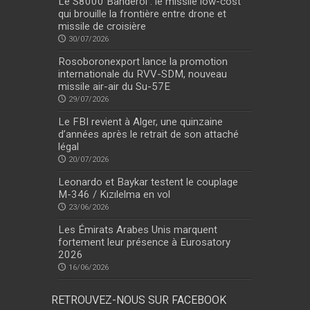
Le S8000 Banderol : le missile low-cost
qui brouille la frontière entre drone et
missile de croisière
30/07/2026
Rosoboronexport lance la promotion
internationale du RVV-SDM, nouveau
missile air-air du Su-57E
29/07/2026
Le FBI revient à Alger, une quinzaine
d’années après le retrait de son attaché
légal
20/07/2026
Leonardo et Baykar testent le couplage
M-346 / Kızılelma en vol
23/06/2026
Les Émirats Arabes Unis marquent
fortement leur présence à Eurosatory
2026
16/06/2026
RETROUVEZ-NOUS SUR FACEBOOK