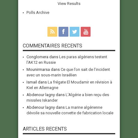
View Results
Polls Archive
COMMENTAIRES RECENTS
Conglomera
dans
Les paras algériens testent
l’AK12 en Russie
Mounirmarsa
dans
Ce que l’on sait de l’incident
avec un sous-marin Israélien
Ismail
dans
La frégate El Moudamir en révision à
Kiel en Allemagne
Abdenour lagny
dans
L’Algérie a bien reçu des
missiles Iskander
Abdenour lagny
dans
La marine algérienne
dévoile sa nouvelle corvette de fabrication locale
ARTICLES RECENTS