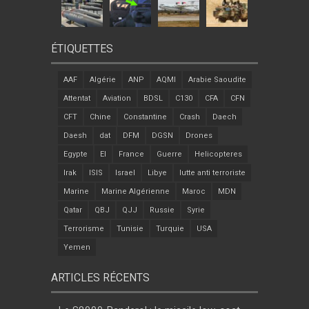
ÉTIQUETTES
AAF
Algérie
ANP
AQMI
Arabie Saoudite
Attentat
Aviation
BDSL
C130
CFA
CFN
CFT
Chine
Constantine
Crash
Daech
Daesh
dat
DFM
DGSN
Drones
Egypte
EI
France
Guerre
Helicopteres
Irak
ISIS
Israel
Libye
lutte anti terroriste
Marine
Marine Algérienne
Maroc
MDN
Qatar
QBJ
QJJ
Russie
Syrie
Terrorisme
Tunisie
Turquie
USA
Yemen
ARTICLES RÉCENTS