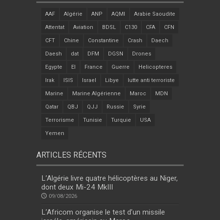
AAF
Algérie
ANP
AQMI
Arabie Saoudite
Attentat
Aviation
BDSL
C130
CFA
CFN
CFT
Chine
Constantine
Crash
Daech
Daesh
dat
DFM
DGSN
Drones
Egypte
EI
France
Guerre
Helicopteres
Irak
ISIS
Israel
Libye
lutte anti terroriste
Marine
Marine Algérienne
Maroc
MDN
Qatar
QBJ
QJJ
Russie
Syrie
Terrorisme
Tunisie
Turquie
USA
Yemen
ARTICLES RÉCENTS
L’Algérie livre quatre hélicoptères au Niger,
dont deux Mi-24 MkIII
09/08/2026
L’Africom organise le test d’un missile