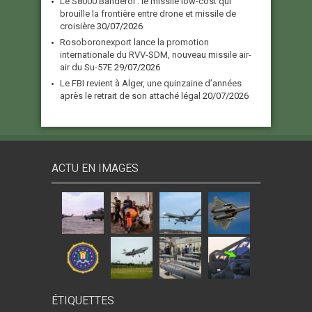
Le S8000 Banderol : le missile low-cost qui
brouille la frontière entre drone et missile de
croisière
30/07/2026
Rosoboronexport lance la promotion
internationale du RVV-SDM, nouveau missile air-
air du Su-57E
29/07/2026
Le FBI revient à Alger, une quinzaine d’années
après le retrait de son attaché légal
20/07/2026
ACTU EN IMAGES
ÉTIQUETTES