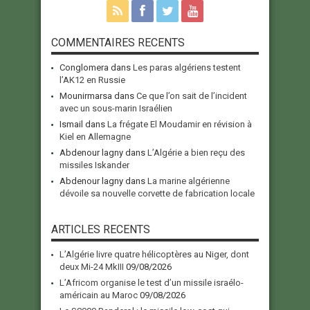
COMMENTAIRES RECENTS
Conglomera
dans
Les paras algériens testent
l’AK12 en Russie
Mounirmarsa
dans
Ce que l’on sait de l’incident
avec un sous-marin Israélien
Ismail
dans
La frégate El Moudamir en révision à
Kiel en Allemagne
Abdenour lagny
dans
L’Algérie a bien reçu des
missiles Iskander
Abdenour lagny
dans
La marine algérienne
dévoile sa nouvelle corvette de fabrication locale
ARTICLES RECENTS
L’Algérie livre quatre hélicoptères au Niger, dont
deux Mi-24 MkIII
09/08/2026
L’Africom organise le test d’un missile israélo-
américain au Maroc
09/08/2026