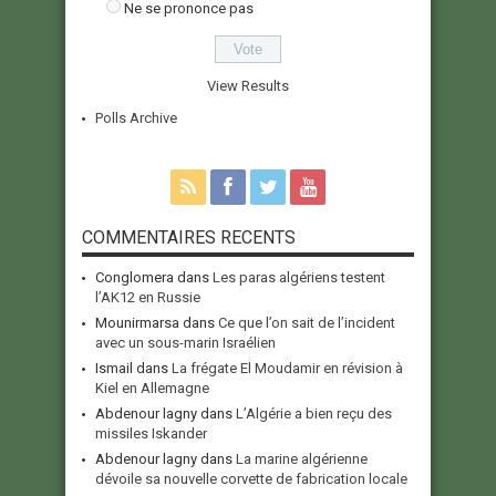
Ne se prononce pas
View Results
Polls Archive
COMMENTAIRES RECENTS
Conglomera
dans
Les paras algériens testent
l’AK12 en Russie
Mounirmarsa
dans
Ce que l’on sait de l’incident
avec un sous-marin Israélien
Ismail
dans
La frégate El Moudamir en révision à
Kiel en Allemagne
Abdenour lagny
dans
L’Algérie a bien reçu des
missiles Iskander
Abdenour lagny
dans
La marine algérienne
dévoile sa nouvelle corvette de fabrication locale