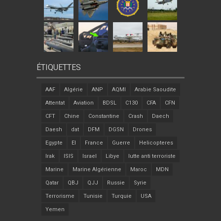
ÉTIQUETTES
AAF
Algérie
ANP
AQMI
Arabie Saoudite
Attentat
Aviation
BDSL
C130
CFA
CFN
CFT
Chine
Constantine
Crash
Daech
Daesh
dat
DFM
DGSN
Drones
Egypte
EI
France
Guerre
Helicopteres
Irak
ISIS
Israel
Libye
lutte anti terroriste
Marine
Marine Algérienne
Maroc
MDN
Qatar
QBJ
QJJ
Russie
Syrie
Terrorisme
Tunisie
Turquie
USA
Yemen