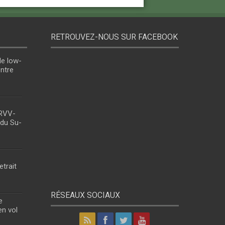
RETROUVEZ-NOUS SUR FACEBOOK
le low-
entre
 RVV-
 du Su-
etrait
RÉSEAUX SOCIAUX
e
en vol