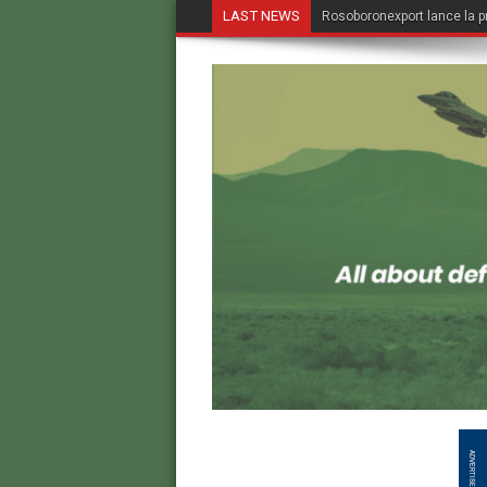
LAST NEWS
Rosoboronexport lance la p