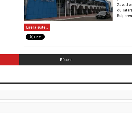
Zavod en
du Tatar
Bulgares 
Lire la suite...
Récent