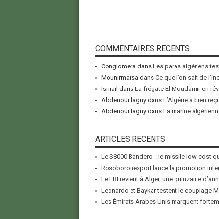
COMMENTAIRES RECENTS
Conglomera
dans
Les paras algériens tes
Mounirmarsa
dans
Ce que l’on sait de l’i
Ismail
dans
La frégate El Moudamir en rév
Abdenour lagny
dans
L’Algérie a bien reç
Abdenour lagny
dans
La marine algérienne
ARTICLES RECENTS
Le S8000 Banderol : le missile low-cost qui
Rosoboronexport lance la promotion inter
Le FBI revient à Alger, une quinzaine d’ann
Leonardo et Baykar testent le couplage M-
Les Émirats Arabes Unis marquent forteme