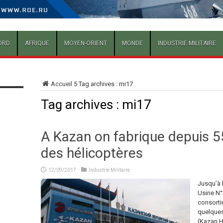
ORD
AFRIQUE
MOYEN-ORIENT
MONDE
INDUSTRIE MILITAIRE
Accueil
5
Tag archives : mi17
Tag archives :
mi17
A Kazan on fabrique depuis 5
des hélicoptères
12/09/2017
Industrie Militaire
Jusqu’à 
Usine N°
consorti
quelques
(Kazan He