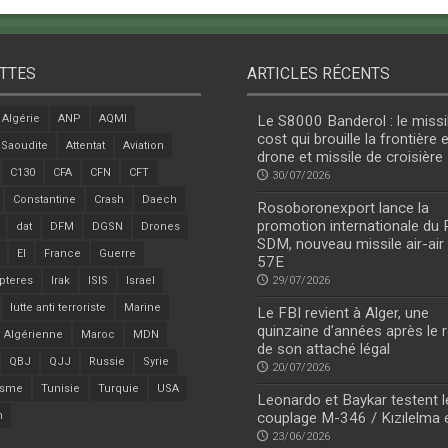
TTES
ARTICLES RÉCENTS
Algérie
ANP
AQMI
Le S8000 Banderol : le missi
cost qui brouille la frontière 
 Saoudite
Attentat
Aviation
drone et missile de croisière
C130
CFA
CFN
CFT
30/07/2026
Constantine
Crash
Daech
Rosoboronexport lance la
promotion internationale du
dat
DFM
DGSN
Drones
SDM, nouveau missile air-air
EI
France
Guerre
57E
pteres
Irak
ISIS
Israel
29/07/2026
lutte anti terroriste
Marine
Le FBI revient à Alger, une
quinzaine d’années après le r
 Algérienne
Maroc
MDN
de son attaché légal
QBJ
QJJ
Russie
Syrie
20/07/2026
isme
Tunisie
Turquie
USA
Leonardo et Baykar testent l
n
couplage M-346 / Kızılelma 
23/06/2026