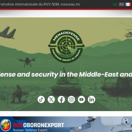
romotion internationale du RVV-SDM, nouveau missile air-air du Su-57E