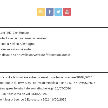
tent l’AK12 en Russie
ncident avec un sous-marin Israélien
ision à Kiel en Allemagne
u des missiles Iskander
 dévoile sa nouvelle corvette de fabrication locale
 brouille la frontière entre drone et missile de croisière
30/07/2026
nationale du RVV-SDM, nouveau missile air-air du Su-57E
29/07/2026
ées après le retrait de son attaché légal
20/07/2026
346 / Kızılelma en vol
23/06/2026
nt leur présence à Eurosatory 2026
16/06/2026