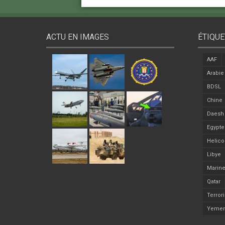
ACTU EN IMAGES
ÉTIQUE
AAF
Arabie
BDSL
Chine
Daesh
Egypte
Helico
Libye
Marine
Qatar
Terror
Yeme