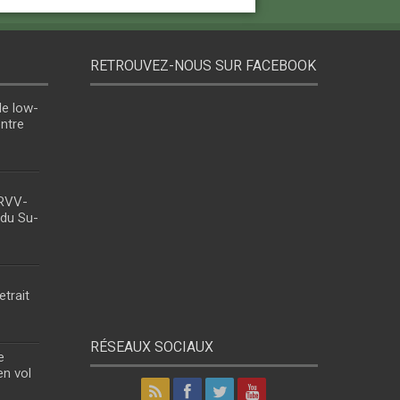
RETROUVEZ-NOUS SUR FACEBOOK
le low-
entre
 RVV-
 du Su-
etrait
RÉSEAUX SOCIAUX
e
en vol